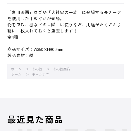
「角川映画」ロゴや「犬神家の一族」に登場するモチーフ
を使用した手ぬぐいが登場。
物を包む、棚などの目隠しに使うなど、用途がたくさん♪
鞄に一枚入れておくと重宝します！
全4種
商品サイズ：W350×H900mm
製品素材：綿
ホーム
その他
その他商品
ホーム
キャラアニ
最近見た商品