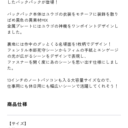
したバックパックが登場！
バックパック本体はユウゴの衣装をモチーフに装飾を散り
ばめ黒色の異素材MIX
金属プレートにはユウゴの神機をワンポイントデザインし
ました。
裏地には作中のグッとくる名場面を1枚柄でデザイン！
フェンリル本部死守シーンからフィムの手紙とエンゲージ
の光が広がるシーンをデザインで表現し、
ファスナーを開く度にあのシーンを思い出す仕様にしまし
た。
13インチのノートパソコンも入る大容量サイズなので、
仕事用にも休日用にも幅広いシーンで活躍してくれそう！
商品仕様
【サイズ】