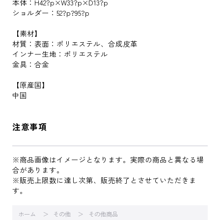
本体：H42?p×W33?p×D13?p
ショルダー：52?p?95?p
【素材】
材質：表面：ポリエステル、合成皮革
インナー生地：ポリエステル
金具：合金
【原産国】
中国
注意事項
※商品画像はイメージとなります。実際の商品と異なる場
合があります。
※販売上限数に達し次第、販売終了とさせていただきま
す。
ホーム
その他
その他商品