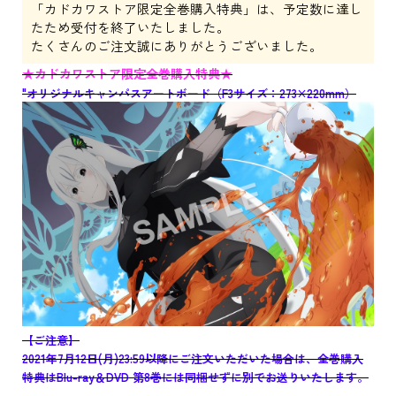
「カドカワストア限定全巻購入特典」は、予定数に達し
たため受付を終了いたしました。
たくさんのご注文誠にありがとうございました。
★カドカワストア限定全巻購入特典★
"オリジナルキャンパスアートボード（F3サイズ：273×220mm）
【ご注意】
2021年7月12日(月)23:59以降にご注文いただいた場合は、全巻購入
特典はBlu-ray＆DVD 第8巻には同梱せずに別でお送りいたします。