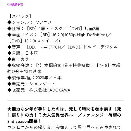
③WEB予告
【スペック】
◆ジャンル：TVアニメ
◆仕様：［BD］1層ディスク／［DVD］片面2層
◆画面サイズ：［BD］16：9(1080p High-Definition)／
［DVD］16：9(スクイーズ)
◆音声：［BD］リニアPCM／［DVD］ドルビーデジタル
◆言語：日本語
◆色：カラー
◆収録分数：【1】本編約100分＋特典映像／【2～8】本編
約75分＋特典映像
◆製作年/国：2020年／日本
◆発売元：ショウゲート
◆販売元：株式会社KADOKAWA
★無力な少年が手にしたのは、死して時間を巻き戻す《死
に戻り》の力！？大人気異世界ループファンタジー待望の
2nd season開幕！
コンビニからの帰り道、突如として異世界へと召喚されて