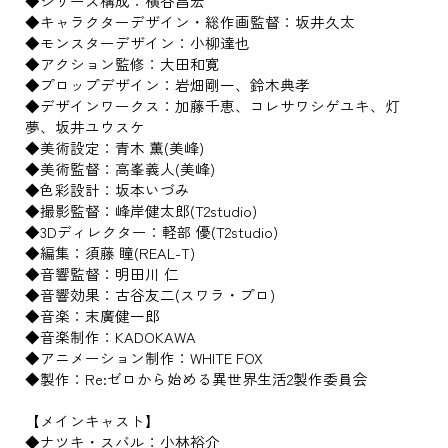
◆シリーズ構成：横谷昌宏
◆キャラクターデザイン・総作画監督：坂井久太
◆モンスターデザイン：小柳達也
◆アクション監修：大田和寛
◆プロップデザイン：岩畑剛一、鈴木典孝
◆デザインワークス：加藤千恵、コレサワシゲユキ、灯
夢、坂井ユウスケ
◆美術設定：青木 薫(美峰)
◆美術監督：高峯義人(美峰)
◆色彩設計：坂本いづみ
◆撮影監督：峰岸健太郎(T2studio)
◆3Dディレクター：軽部 優(T2studio)
◆編集：須藤 瞳(REAL-T)
◆音響監督：明田川 仁
◆音響効果：古谷友二(スワラ・プロ)
◆音楽：末廣健一郎
◆音楽制作：KADOKAWA
◆アニメーション制作：WHITE FOX
◆製作：Re:ゼロから始める異世界生活2製作委員会
【メインキャスト】
◆ナツキ・スバル：小林裕介