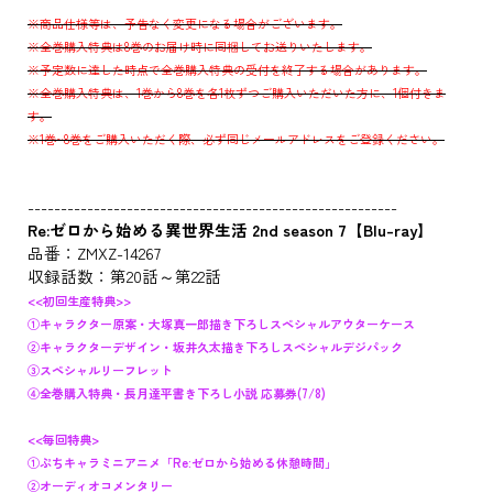
※商品仕様等は、予告なく変更になる場合がございます。
※全巻購入特典は8巻のお届け時に同梱してお送りいたします。
※予定数に達した時点で全巻購入特典の受付を終了する場合があります。
※全巻購入特典は、1巻から8巻を各1枚ずつご購入いただいた方に、1個付きま
す。
※1巻~8巻をご購入いただく際、必ず同じメールアドレスをご登録ください。
--------------------------------------------------------
Re:ゼロから始める異世界生活 2nd season 7【Blu-ray】
品番：ZMXZ-14267
収録話数：第20話～第22話
<<初回生産特典>>
①キャラクター原案・大塚真一郎描き下ろしスペシャルアウターケース
②キャラクターデザイン・坂井久太描き下ろしスペシャルデジパック
③スペシャルリーフレット
④全巻購入特典・長月達平書き下ろし小説 応募券(7/8)
<<毎回特典>
①ぷちキャラミニアニメ「Re:ゼロから始める休憩時間」
②オーディオコメンタリー