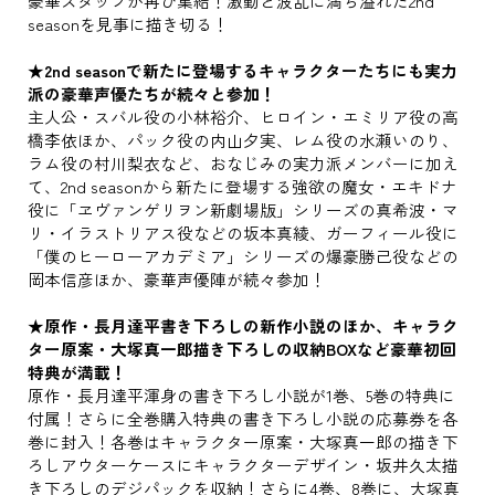
豪華スタッフが再び集結！激動と波乱に満ち溢れた2nd
seasonを見事に描き切る！
★2nd seasonで新たに登場するキャラクターたちにも実力
派の豪華声優たちが続々と参加！
主人公・スバル役の小林裕介、ヒロイン・エミリア役の高
橋李依ほか、パック役の内山夕実、レム役の水瀬いのり、
ラム役の村川梨衣など、おなじみの実力派メンバーに加え
て、2nd seasonから新たに登場する強欲の魔女・エキドナ
役に「ヱヴァンゲリヲン新劇場版」シリーズの真希波・マ
リ・イラストリアス役などの坂本真綾、ガーフィール役に
「僕のヒーローアカデミア」シリーズの爆豪勝己役などの
岡本信彦ほか、豪華声優陣が続々参加！
★原作・長月達平書き下ろしの新作小説のほか、キャラク
ター原案・大塚真一郎描き下ろしの収納BOXなど豪華初回
特典が満載！
原作・長月達平渾身の書き下ろし小説が1巻、5巻の特典に
付属！さらに全巻購入特典の書き下ろし小説の応募券を各
巻に封入！各巻はキャラクター原案・大塚真一郎の描き下
ろしアウターケースにキャラクターデザイン・坂井久太描
き下ろしのデジパックを収納！さらに4巻、8巻に、大塚真