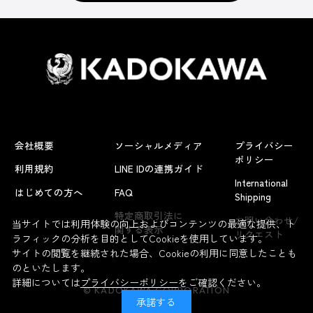
会社概要
ソーシャルメディア
プライバシー
ポリシー
利用規約
LINE IDの連携ガイド
International
はじめての方へ
FAQ
Shipping
よくあるお問い合わせ
特定商取引法に
お問い合わせ/
当サイトでは利用体験の向上およびコンテンツの最適な提供、ト
関する表示
リクエスト
ラフィックの分析を目的としてCookieを使用しています。
サイトの閲覧を継続された場合、Cookieの利用に同意したことも
のといたします。
詳細については
プライバシーポリシー
をご確認ください。
© KADOKAWA CORPORATION
承諾する