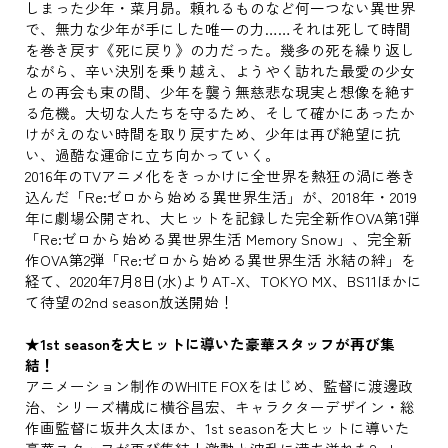
しまった少年・菜月昴。頼れるものなど何一つない異世界
で、無力な少年が手にした唯一の力……それは死して時間
を巻き戻す《死に戻り》の力だった。幾多の死を繰り返し
ながら、辛い決別を乗り越え、ようやく訪れた最愛の少女
との再会も束の間、少年を襲う無慈悲な現実と想像を絶す
る危機。大切な人たちを守るため、そして確かにあったか
けがえのない時間を取り戻すため、少年は再び絶望に抗
い、過酷な運命に立ち向かっていく。
2016年のTVアニメ化をきっかけに全世界を熱狂の渦に巻き
込んだ「Re:ゼロから始める異世界生活」が、2018年・2019
年に劇場公開され、大ヒットを記録した完全新作OVA第1弾
「Re:ゼロから始める異世界生活 Memory Snow」、完全新
作OVA第2弾「Re:ゼロから始める異世界生活 氷結の絆」を
経て、2020年7月8日(水)よりAT-X、TOKYO MX、BS11ほかに
て待望の2nd season放送開始！
★1st seasonを大ヒットに導いた豪華スタッフが再び集
結！
アニメーション制作のWHITE FOXをはじめ、監督に渡邊政
治、シリーズ構成に横谷昌宏、キャラクターデザイン・総
作画監督に坂井久太ほか、1st seasonを大ヒットに導いた