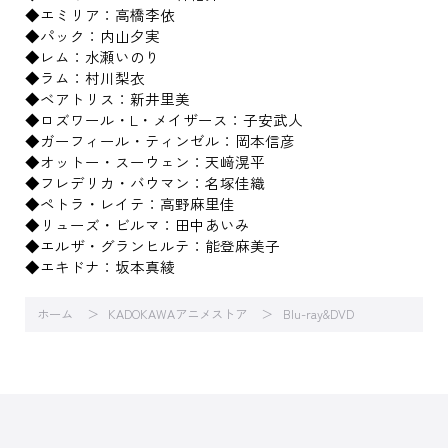
◆エミリア：高橋李依
◆パック：内山夕実
◆レム：水瀬いのり
◆ラム：村川梨衣
◆ベアトリス：新井里美
◆ロズワール・L・メイザース：子安武人
◆ガーフィール・ティンゼル：岡本信彦
◆オットー・スーウェン：天﨑滉平
◆フレデリカ・バウマン：名塚佳織
◆ペトラ・レイテ：高野麻里佳
◆リューズ・ビルマ：田中あいみ
◆エルザ・グランヒルテ：能登麻美子
◆エキドナ：坂本真綾
ホーム
KADOKAWAアニメストア
Blu-ray&DVD