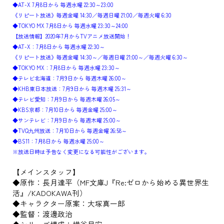
◆AT-X 7月8日から 毎週水曜 22:30～23:00
《リピート放送》毎週金曜 14:30／毎週日曜 21:00／毎週火曜 6:30
◆TOKYO MX 7月8日から 毎週水曜 23:30～24:00
【放送情報】2020年7月からTVアニメ放送開始！
◆AT-X：7月8日から 毎週水曜 22:30～
《リピート放送》毎週金曜 14:30～／毎週日曜 21:00～／毎週火曜 6:30～
◆TOKYO MX：7月8日から 毎週水曜 23:30～
◆テレビ北海道：7月9日から 毎週木曜 26:00～
◆KHB東日本放送：7月9日から 毎週木曜 25:31～
◆テレビ愛知：7月9日から 毎週木曜 26:05～
◆KBS京都：7月10日から 毎週金曜 25:00～
◆サンテレビ：7月9日から 毎週木曜 25:00～
◆TVQ九州放送：7月10日から 毎週金曜 26:58～
◆BS11：7月8日から 毎週水曜 25:00～
※放送日時は予告なく変更になる可能性がございます。
【メインスタッフ】
◆原作：長月達平（MF文庫J『Re:ゼロから始める異世界生
活』/KADOKAWA刊）
◆キャラクター原案：大塚真一郎
◆監督：渡邊政治