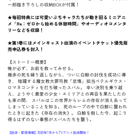
一郎描き下ろしの収納BOXが付属！
★毎回特典には可愛いぷちキャラたちが動き回るミニアニ
メ「Re：ゼロから始める休憩時間」やオーディオコメンタ
リーなどを収録！
★第1巻にはメインキャスト出演のイベントチケット優先販
売申込券を封入！
【ストーリー概要】
俺が必ず、お前を救ってみせる。
幾多の死を繰り返しながら、ついに白鯨の討伐を成功に導
き、 暗躍する魔女教大罪司教「怠惰」担当ペテルギウス・
ロマネコンティを打ち破ったスバル。 辛い決別を乗り越
え、ようやく最愛の少女・エミリアとの再会を果たしたの
も束の間、 スバルはこの世界からレムの存在が消え去って
しまっていることを知る。 死のループの中で白鯨に襲われ
たときに起きた《存在の消失》。 白鯨を倒した今、起こり
得るはずのない事態がスバルたちを襲う。
【放送・配信情報】2020年7月からTVアニメ放送開始！