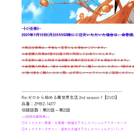
【ご注意】
2021年7月12日(月)23:59以降にご注文いただいた場合は、全巻
※商品仕様等は、予告なく変更になる場合がございます。
※全巻購入特典は8巻のお届け時に同梱してお送りいたします。
※予定数に達した時点で全巻購入特典の受付を終了する場合があります。
※全巻購入特典は、1巻から8巻を各1枚ずつご購入いただいた方に、1個付き
※1巻~8巻をご購入いただく際、必ず同じメールアドレスをご登録ください
--------------------------------------------------------
Re:ゼロから始める異世界生活 2nd season 7【DVD】
品番：ZMBZ-14277
収録話数：第20話～第22話
<<初回生産特典>>
①キャラクター原案・大塚真一郎描き下ろしスペシャルアウターケース
②キャラクターデザイン・坂井久太描き下ろしスペシャルデジパック