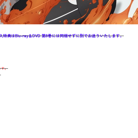
購入特典はBlu-ray＆DVD 第8巻には同梱せずに別でお送りいたします。
ます。
。