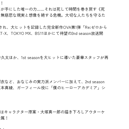
幕！
年が手にした唯一の力……それは死して時間を巻き戻す《死
う無慈悲な現実と想像を絶する危機。大切な人たちを守るた
開され、大ヒットを記録した完全新作OVA第1弾「Re:ゼロから
、TOKYO MX、BS11ほかにて待望の2nd season放送開
ほか、1st seasonを大ヒットに導いた豪華スタッフが再
、おなじみの実力派メンバーに加えて、2nd season
坂本真綾、ガーフィール役に「僕のヒーローアカデミア」シ
巻はキャラクター原案・大塚真一郎の描き下ろしアウターケ
付属！