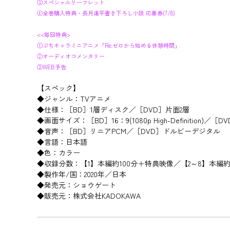
③スペシャルリーフレット
④全巻購入特典・長月達平書き下ろし小説 応募券(7/8)
<<毎回特典>
①ぷちキャラミニアニメ「Re:ゼロから始める休憩時間」
②オーディオコメンタリー
③WEB予告
【スペック】
◆ジャンル：TVアニメ
◆仕様：［BD］1層ディスク／［DVD］片面2層
◆画面サイズ：［BD］16：9(1080p High-Definition)／［
◆音声：［BD］リニアPCM／［DVD］ドルビーデジタル
◆言語：日本語
◆色：カラー
◆収録分数：【1】本編約100分＋特典映像／【2～8】本編約
◆製作年/国：2020年／日本
◆発売元：ショウゲート
◆販売元：株式会社KADOKAWA