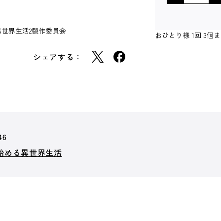
る異世界生活2製作委員会
おひとり様 1回 3
シェアする：
46
ら始める異世界生活