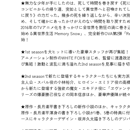
★無力な少年が手にしたのは、死して時間を巻き戻す《死に戻り
コンビニからの帰り道、突如として異世界へと召喚されて
に戻り》の力だった。幾多の死を繰り返しながら、辛い決
め、そして確かにあったかけがえのない時間を取り戻すた
2016年のTVアニメ化をきっかけに全世界を熱狂の渦に巻き込
始める異世界生活 Memory Snow」、完全新作OVA第2弾「R
始！
★1st seasonを大ヒットに導いた豪華スタッフが再び集結！
アニメーション制作のWHITE FOXをはじめ、監督に渡邊
び集結！激動と波乱に満ち溢れた2nd seasonを見事に描き
★2nd seasonで新たに登場するキャラクターたちにも実
主人公・スバル役の小林裕介、ヒロイン・エミリア役の高橋李
から新たに登場する強欲の魔女・エキドナ役に「ヱヴァン
リーズの爆豪勝己役などの岡本信彦ほか、豪華声優陣が続
★原作・長月達平書き下ろしの新作小説のほか、キャラクタ
原作・長月達平渾身の書き下ろし小説が1巻、5巻の特典に
ースにキャラクターデザイン・坂井久太描き下ろしのデジパ