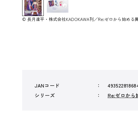
© 長月達平・株式会社KADOKAWA刊／Re:ゼロから始め
JANコード
49352281868
シリーズ
Re:ゼロか