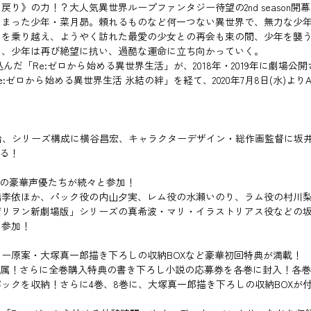
》の力！？大人気異世界ループファンタジー待望の2nd season開
しまった少年・菜月昴。頼れるものなど何一つない異世界で、無力な少
別を乗り越え、ようやく訪れた最愛の少女との再会も束の間、少年を襲
め、少年は再び絶望に抗い、過酷な運命に立ち向かっていく。
んだ「Re:ゼロから始める異世界生活」が、2018年・2019年に劇場公
e:ゼロから始める異世界生活 氷結の絆」を経て、2020年7月8日(水)よりAT-X
政治、シリーズ構成に横谷昌宏、キャラクターデザイン・総作画監督に坂井久太
切る！
力派の豪華声優たちが続々と参加！
依ほか、パック役の内山夕実、レム役の水瀬いのり、ラム役の村川梨衣など
ゲリヲン新劇場版」シリーズの真希波・マリ・イラストリアス役などの
々参加！
ー原案・大塚真一郎描き下ろしの収納BOXなど豪華初回特典が満載！
付属！さらに全巻購入特典の書き下ろし小説の応募券を各巻に封入！各
ックを収納！さらに4巻、8巻に、大塚真一郎描き下ろしの収納BOXが