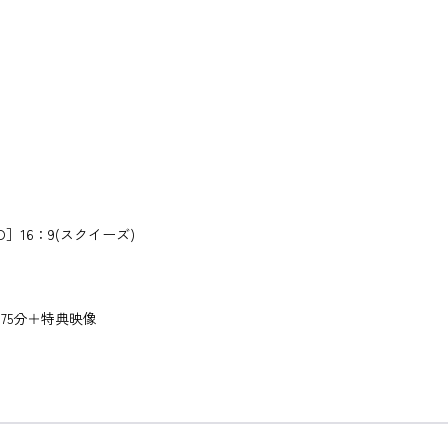
DVD］16：9(スクイーズ)
75分＋特典映像