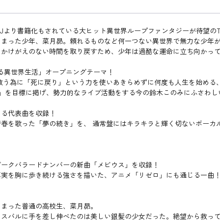
F文庫Jより書籍化もされている大ヒット異世界ループファンタジーが待望の
しまった少年、菜月昴。頼れるものなど何一つない異世界で無力な少年
たかけがえのない時間を取り戻すため、少年は過酷な運命に立ち向かっ
める異世界生活」オープニングテーマ！
ンを救う為に「死に戻り」という力を使いあきらめずに何度も人生を始め
ワンマン」を目標に掲げ、勢力的なライブ活動をする今の鈴木このみにふさ
よる代表曲を収録！
春を歌った「夢の続き」を、 通常盤にはキラキラと輝く切ないボーカ
ダークバラードナンバーの新曲「メビウス」を収録！
真実を胸に歩き続ける強さを描いた、アニメ「リゼロ」にも通じる一曲
しまった普通の高校生、菜月昴。
たスバルに手を差し伸べたのは美しい銀髪の少女だった。絶望から救っ