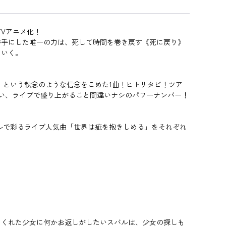
TVアニメ化！
が手にした唯一の力は、死して時間を巻き戻す《死に戻り》
ていく。
る、という執念のような信念をこめた1曲！ヒトリタビ！ツア
わしい、ライブで盛り上がること間違いナシのパワーナンバー！
ルで彩るライブ人気曲「世界は疵を抱きしめる」をそれぞれ
！
てくれた少女に何かお返しがしたいスバルは、少女の探しも