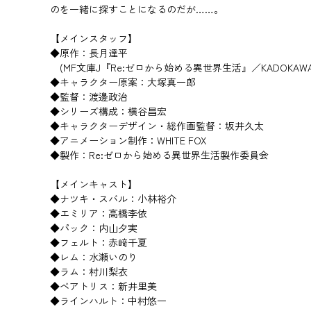
のを一緒に探すことになるのだが……。
【メインスタッフ】
◆原作：長月達平
(MF文庫J『Re:ゼロから始める異世界生活』／KADOKAWA
◆キャラクター原案：大塚真一郎
◆監督：渡邊政治
◆シリーズ構成：横谷昌宏
◆キャラクターデザイン・総作画監督：坂井久太
◆アニメーション制作：WHITE FOX
◆製作：Re:ゼロから始める異世界生活製作委員会
【メインキャスト】
◆ナツキ・スバル：小林裕介
◆エミリア：高橋李依
◆パック：内山夕実
◆フェルト：赤﨑千夏
◆レム：水瀬いのり
◆ラム：村川梨衣
◆ベアトリス：新井里美
◆ラインハルト：中村悠一