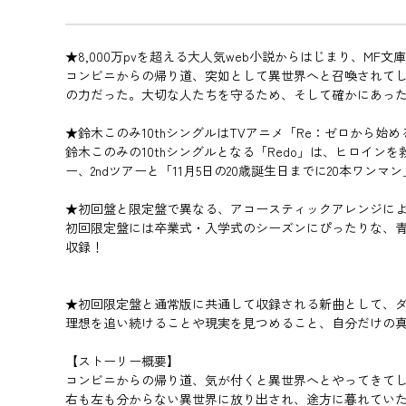
★8,000万pvを超える大人気web小説からはじまり、M
コンビニからの帰り道、突如として異世界へと召喚されて
の力だった。大切な人たちを守るため、そして確かにあっ
★鈴木このみ10thシングルはTVアニメ「Re：ゼロから始
鈴木このみの10thシングルとなる「Redo」は、ヒロイ
ー、2ndツアーと「11月5日の20歳誕生日までに20本
★初回盤と限定盤で異なる、アコースティックアレンジに
初回限定盤には卒業式・入学式のシーズンにぴったりな、青
収録！
★初回限定盤と通常版に共通して収録される新曲として、
理想を追い続けることや現実を見つめること、自分だけの
【ストーリー概要】
コンビニからの帰り道、気が付くと異世界へとやってきて
右も左も分からない異世界に放り出され、途方に暮れてい