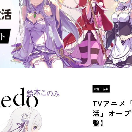
TVアニメ
活」オープ
盤】