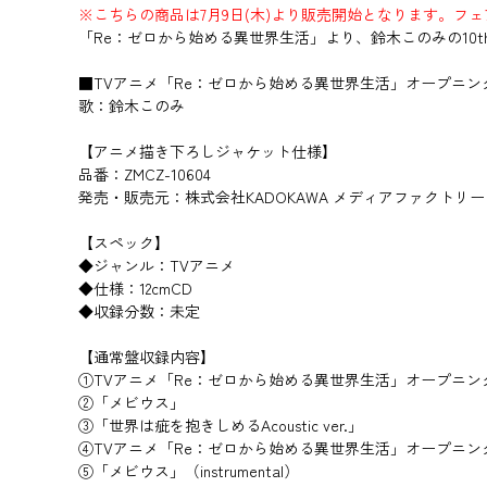
※こちらの商品は7月9日(木)より販売開始となります。
「Re：ゼロから始める異世界生活」より、鈴木このみの10
■TVアニメ「Re：ゼロから始める異世界生活」オープニン
歌：鈴木このみ
【アニメ描き下ろしジャケット仕様】
品番：ZMCZ-10604
発売・販売元：株式会社KADOKAWA メディアファクトリー
【スペック】
◆ジャンル：TVアニメ
◆仕様：12cmCD
◆収録分数：未定
【通常盤収録内容】
①TVアニメ「Re：ゼロから始める異世界生活」オープニング
②「メビウス」
③「世界は疵を抱きしめるAcoustic ver.」
④TVアニメ「Re：ゼロから始める異世界生活」オープニングテーマ
⑤「メビウス」（instrumental）