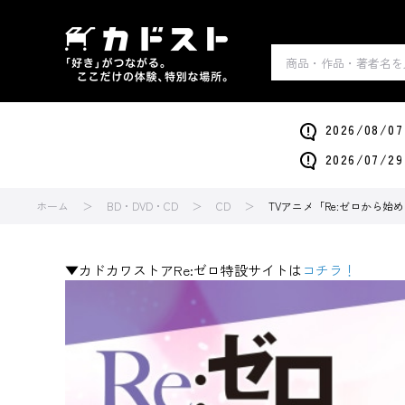
2026/0
2026/0
ホーム
BD・DVD・CD
CD
TVアニメ「Re:ゼロから始
▼カドカワストアRe:ゼロ特設サイトは
コチラ！