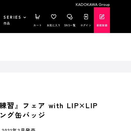
KADOKAWA Group
SERIES
作品
カート
お気に入り
SNS一覧
ログイン
新規登録
習』フェア with LIP×LIP
ング缶バッジ
2021年2月発売