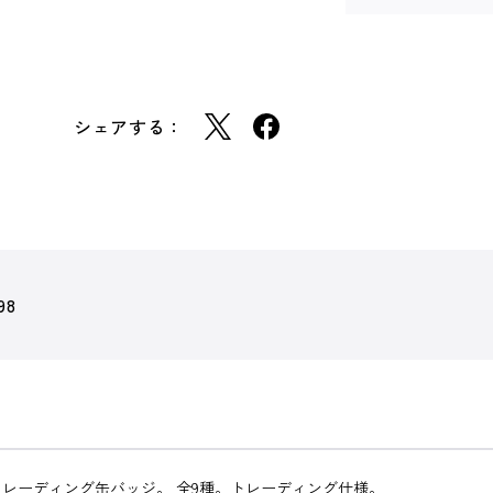
シェアする：
98
レーディング缶バッジ。 全9種。トレーディング仕様。