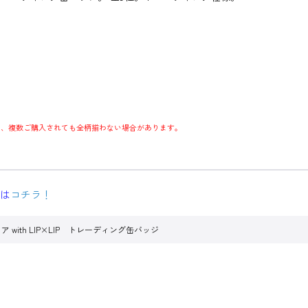
た、複数ご購入されても全柄揃わない場合があります。
ジは
コチラ！
with LIP×LIP トレーディング缶バッジ