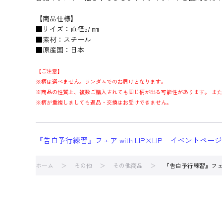
【商品仕様】
■サイズ：直径57 ㎜
■素材：スチール
■原産国：日本
【ご注意】
※柄は選べません。ランダムでのお届けとなります。
※商品の性質上、複数ご購入されても同じ柄が出る可能性があります。 ま
※柄が重複しましても返品・交換はお受けできません。
『告白予行練習』フェア with LIP×LIP イベントペー
ホーム
その他
その他商品
『告白予行練習』フェア 