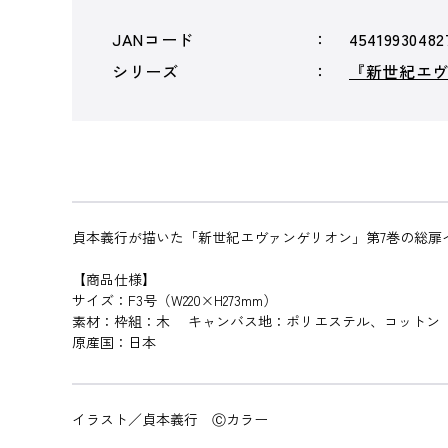
JANコード
45419930482
シリーズ
『新世紀エ
貞本義行が描いた「新世紀エヴァンゲリオン」第7巻の総扉イ
【商品仕様】
サイズ：F3号（W220×H273mm）
素材：枠組：木 キャンバス地：ポリエステル、コットン
原産国：日本
イラスト／貞本義行 Ⓒカラー