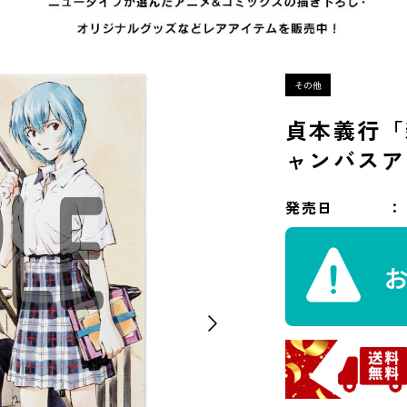
貞本義行「
ャンバスア
発売日