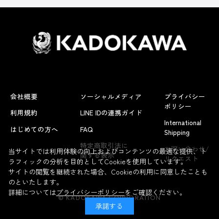
会社概要
ソーシャルメディア
プライバシー
ポリシー
利用規約
LINE IDの連携ガイド
International
はじめての方へ
FAQ
Shipping
よくあるお問い合わせ
特定商取引法に
お問い合わせ/
当サイトでは利用体験の向上およびコンテンツの最適な提供、ト
関する表示
リクエスト
ラフィックの分析を目的としてCookieを使用しています。
サイトの閲覧を継続された場合、Cookieの利用に同意したことも
のといたします。
詳細については
プライバシーポリシー
をご確認ください。
© KADOKAWA CORPORATION
承諾する