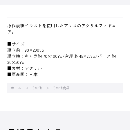
原作表紙イラストを使用したアリスのアクリルフィギュ
ア。
■サイズ
組立前：90×200?o
組立時：キャラ約 70×100?o/台座 約45×75?o/パーツ 約
30×50?o
■素材：アクリル
■原産国：日本
ホーム
その他
その他商品