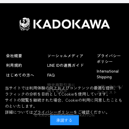
会社概要
ソーシャルメディア
プライバシー
ポリシー
利用規約
LINE IDの連携ガイド
International
はじめての方へ
FAQ
Shipping
よくあるお問い合わせ
特定商取引法に
お問い合わせ/
当サイトでは利用体験の向上およびコンテンツの最適な提供、ト
関する表示
リクエスト
ラフィックの分析を目的としてCookieを使用しています。
サイトの閲覧を継続された場合、Cookieの利用に同意したことも
のといたします。
詳細については
プライバシーポリシー
をご確認ください。
© KADOKAWA CORPORATION
承諾する