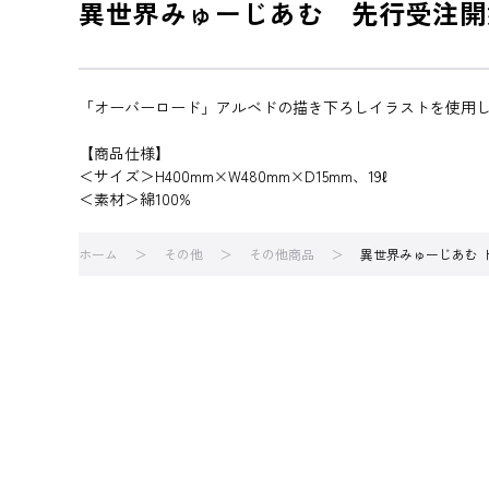
異世界みゅーじあむ 先行受注開
「オーバーロード」アルベドの描き下ろしイラストを使用
【商品仕様】
＜サイズ＞H400mm×W480mm×D15mm、19ℓ
＜素材＞綿100%
ホーム
その他
その他商品
異世界みゅーじあむ 