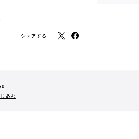
会
シェアする：
70
ーじあむ