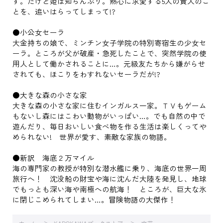
す。だけど姫は知らんぷり。熱心に求愛する5人の貴人のこ
とを、追いはらってしまって!?
●小公女セーラ
大金持ちの娘で、ミンチン女子学院の特別寄宿生の少女セ
ーラ。ところが父が破産・急死したことで、突然学院の使
用人として働かされることに…。元級友たちから嫌がらせ
されても、ほこりをわすれないセーラだが!?
●大きな森の小さな家
大きな森の小さな家に住むインガルス一家。ＴＶもゲーム
もないし森にはこわい動物がいっぱい…。でも自然の中で
遊んだり、毎日おいしい食べ物を作る生活は楽しくってや
められない! 世界が愛す、素敵な家族の物語。
●新訳 海底２万マイル
海の専門家の教授が特別な潜水艦に乗り、海底の世界一周
旅行へ！ 沈没船の財宝や海に沈んだ大陸を発見し、地球
でもっとも深い海や南極への航海！ ところが、巨大な氷
に閉じこめられてしまい…。冒険物語の大傑作！