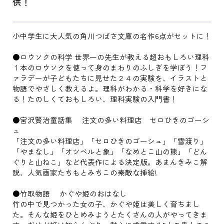
供！
小中学生に大人気の角川つばさ文庫の名作6点がセットに！
●ロウソクの科学 世界一の先生が教える超おもしろい理科
１本のロウソクを使って身のまわりのふしぎを学ぼう！フ
ァラデーが子どもたちに見せた２４の実験を、イラストと
物語でやさしく教えるよ。理科がわかる・科学を好きにな
る！たのしくておもしろい、理科実験の入門書！
●宮沢賢治童話集 注文の多い料理店 セロひきのゴーシ
ュ
「注文の多い料理店」「セロひきのゴーシュ」「雪渡り」
「やまなし」「オツベルと象」「なめとこ山の熊」「どん
ぐりと山ねこ」など代表作による決定版。あまんきみこ解
説、人気画家たちもとみちこの素敵な挿絵!
●竹取物語 かぐや姫のおはなし
竹の中で見つかった女の子、かぐや姫は美しく育ちまし
た。そんな姫をひとめみようとたくさんの人がやってきま