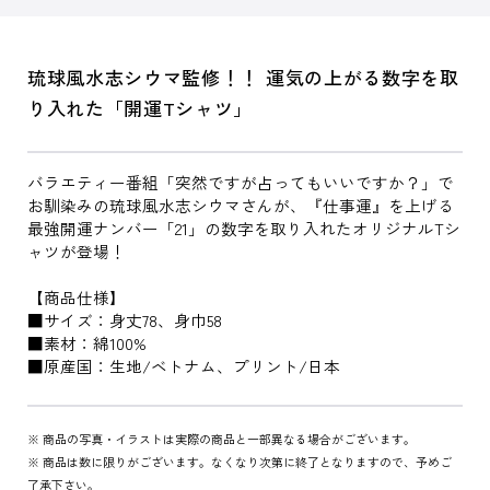
琉球風水志シウマ監修！！ 運気の上がる数字を取
り入れた「開運Tシャツ」
バラエティー番組「突然ですが占ってもいいですか？」で
お馴染みの琉球風水志シウマさんが、『仕事運』を上げる
最強開運ナンバー「21」の数字を取り入れたオリジナルTシ
ャツが登場！
【商品仕様】
■サイズ：身丈78、身巾58
■素材：綿100%
■原産国：生地/ベトナム、プリント/日本
※ 商品の写真・イラストは実際の商品と一部異なる場合がございます。
※ 商品は数に限りがございます。なくなり次第に終了となりますので、予めご
了承下さい。