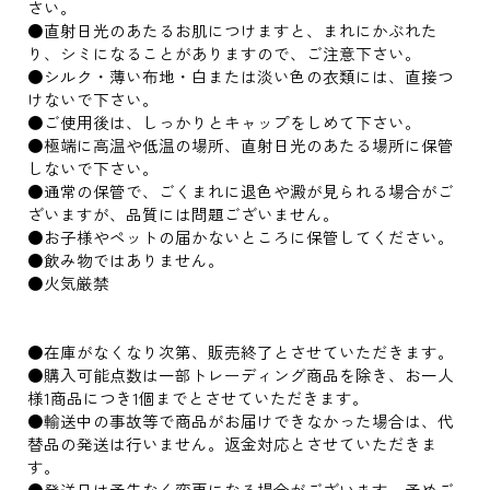
さい。
●直射日光のあたるお肌につけますと、まれにかぶれた
り、シミになることがありますので、ご注意下さい。
●シルク・薄い布地・白または淡い色の衣類には、直接つ
けないで下さい。
●ご使用後は、しっかりとキャップをしめて下さい。
●極端に高温や低温の場所、直射日光のあたる場所に保管
しないで下さい。
●通常の保管で、ごくまれに退色や澱が見られる場合がご
ざいますが、品質には問題ございません。
●お子様やペットの届かないところに保管してください。
●飲み物ではありません。
●火気厳禁
●在庫がなくなり次第、販売終了とさせていただきます。
●購入可能点数は一部トレーディング商品を除き、お一人
様1商品につき1個までとさせていただきます。
●輸送中の事故等で商品がお届けできなかった場合は、代
替品の発送は行いません。返金対応とさせていただきま
す。
●発送日は予告なく変更になる場合がございます。予めご