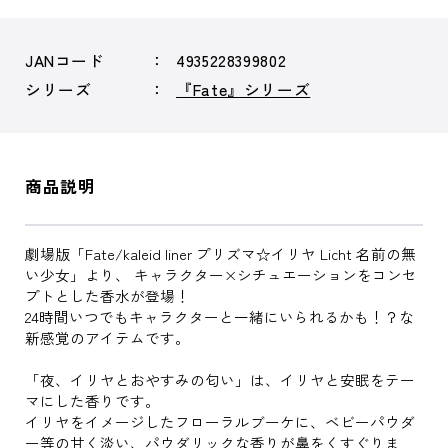
JANコード
4935228399802
シリーズ
『Fate』シリーズ
商品説明
劇場版「Fate/kaleid liner プリズマ☆イリヤ Licht 名前の無
い少女」より、 キャラクター×シチュエーションをコンセ
プトとした香水が登場！
24時間いつでもキャラクターと一緒にいられるかも！？な
新感覚のアイテムです。
「夜、イリヤとおやすみの匂い」は、イリヤと安眠をテー
マにした香りです。
イリヤをイメージしたフローラルブーケに、ベビーパウダ
ー等の甘く淡い、パウダリックな香りが鼻をくすぐりま