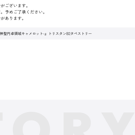
合がございます。
す。予めご了承ください。
合があります。
Order -神聖円卓領域キャメロット-』トリスタンB2タペストリー