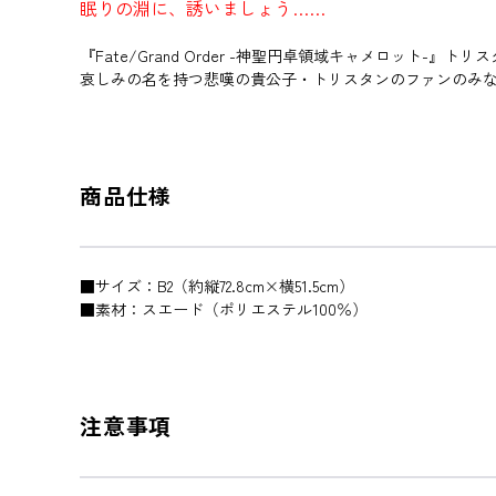
眠りの淵に、誘いましょう……
『Fate/Grand Order -神聖円卓領域キャメロット-
哀しみの名を持つ悲嘆の貴公子・トリスタンのファンのみ
商品仕様
■サイズ：B2（約縦72.8cm×横51.5cm）
■素材：スエード（ポリエステル100％）
注意事項