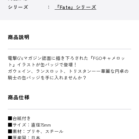
シリーズ
『Fate』シリーズ
商品説明
電撃G'sマガジン誌面に描き下ろされた『FGOキャメロッ
ト』イラストが缶バッジで登場！
ガウェイン、ランスロット、トリスタンーー華麗な円卓の
騎士の缶バッジを手に入れませんか？
商品仕様
■台紙付き
■サイズ：直径75mm
■素材：ブリキ、スチール
■原産国：日本