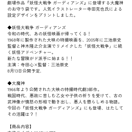
劇場作品『妖怪大戦争 ガーディアンズ』に登場する大魔神
のお守り袋です。人気イラストレーター寺田克也氏による
設定デザインをプリントしました。
◆妖怪大戦争 ガーディアンズ
令和の時代、あの妖怪映画が帰ってくる！
1968年に製作された大映の特撮映画を、2005年に三池崇史
監督と神木隆之介主演でリメイクした「妖怪大戦争」に続
く妖怪アドベンチャー。
新たな冒険がド派手に始まる！！
主演：寺田心×監督：三池崇史
8月13日公開予定.
◆大魔神
1966年より公開された大映の特撮時代劇3部作。
戦国時代、悪政に苦しむ乙女や子供の祈りを受けて、古の
武神像が憤怒の形相で動き出し、悪人を懲らしめる物語。
今回の『妖怪大戦争 ガーディアンズ』にも登場、はたして
その活躍は？！
【商品内容】