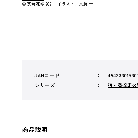
© 支倉凍砂 2021 イラスト／文倉 十
JANコード
49423301580
シリーズ
狼と香辛料&
商品説明