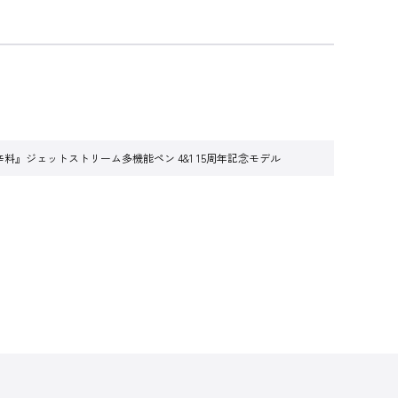
料』ジェットストリーム多機能ペン 4&1 15周年記念モデル