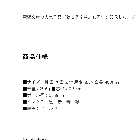
電撃文庫の人気作品『狼と香辛料』15周年を記念した、ジェ
商品仕様
■サイズ：軸径 直径13.7×厚さ18.5×全⻑148.8mm
■重量：23.6g ■芯径：0.5mm
■ボール径：0.38mm
■インク色：黑、赤、⻘、緑
■軸色：ゴールド