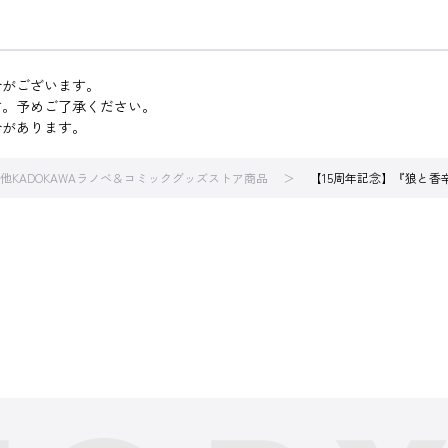
合がございます。
す。予めご了承ください。
合があります。
他KADOKAWAラノベ＆コミックグッズストア商品
【15周年記念】『狼と香辛