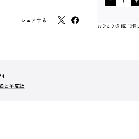
シェアする：
おひとり様 1回 1
74
狼と羊皮紙