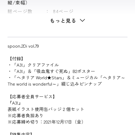
縦/束幅）
総ページ数
84ページ
もっと見る
spoon.2Di vol.79
【付録】
・「A3!」クリアファイル
・「A3!」＆「吸血鬼すぐ死ぬ」B2ポスター
・「ヘタリア World★Stars」＆ミュージカル「ヘタリア～
The world is wonderful～」綴じ込みピンナップ
【応募者全員サービス】
『A3!』
表紙イラスト使用缶バッジ２個セット
※応募者負担あり
※応募締め切り：2021年12月17日（金）
【特集内容】