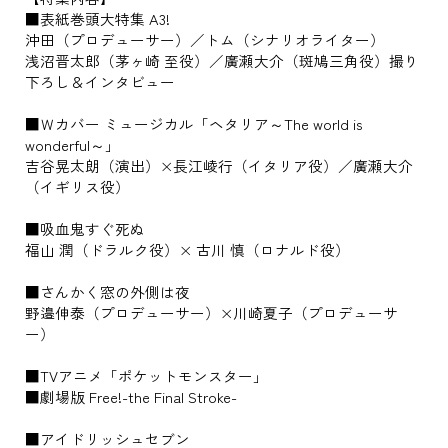
■表紙巻頭大特集 A3!
沖田（プロデューサー）／トム（シナリオライター）
浅沼晋太郎（茅ヶ崎 至役）／廣瀬大介（斑鳩三角役）撮り
下ろし＆インタビュー
■Ｗカバー ミュージカル「ヘタリア～The world is
wonderful～」
吉谷晃太朗（演出）×長江崚行（イタリア役）／廣瀬大介
（イギリス役）
■吸血鬼すぐ死ぬ
福山 潤（ドラルク役）× 古川 慎（ロナルド役）
■さんかく窓の外側は夜
野邉伸泰（プロデューサー）×川崎夏子（プロデューサ
ー）
■TVアニメ「ポケットモンスター」
■劇場版 Free!-the Final Stroke-
■アイドリッシュセブン