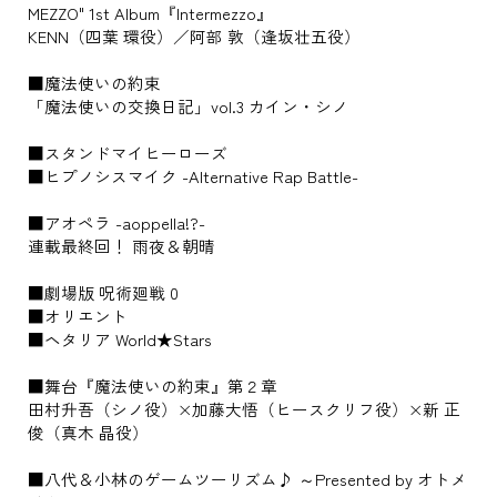
MEZZO" 1st Album『Intermezzo』
KENN（四葉 環役）／阿部 敦（逢坂壮五役）
■魔法使いの約束
「魔法使いの交換日記」vol.3 カイン・シノ
■スタンドマイヒーローズ
■ヒプノシスマイク -Alternative Rap Battle-
■アオペラ -aoppella!?-
連載最終回！ 雨夜＆朝晴
■劇場版 呪術廻戦 0
■オリエント
■ヘタリア World★Stars
■舞台『魔法使いの約束』第２章
田村升吾（シノ役）×加藤大悟（ヒースクリフ役）×新 正
俊（真木 晶役）
■八代＆小林のゲームツーリズム♪ ～Presented by オトメ