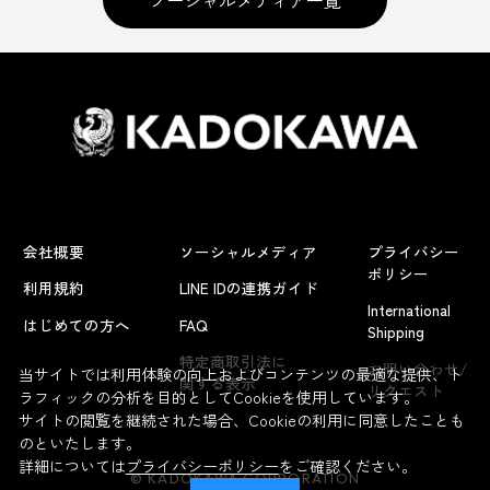
会社概要
ソーシャルメディア
プライバシー
ポリシー
利用規約
LINE IDの連携ガイド
International
はじめての方へ
FAQ
Shipping
よくあるお問い合わせ
特定商取引法に
お問い合わせ/
当サイトでは利用体験の向上およびコンテンツの最適な提供、ト
関する表示
リクエスト
ラフィックの分析を目的としてCookieを使用しています。
サイトの閲覧を継続された場合、Cookieの利用に同意したことも
のといたします。
詳細については
プライバシーポリシー
をご確認ください。
© KADOKAWA CORPORATION