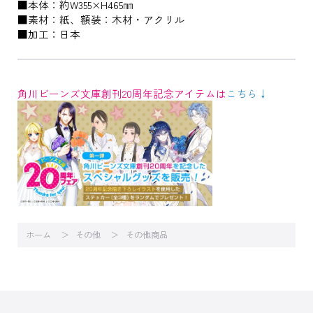
■本体：約W355×H465㎜
■素材：紙、額装：木材・アクリル
■加工：日本
角川ビーンズ文庫創刊20周年記念アイテムは
こちら↓
ホーム
その他
その他商品