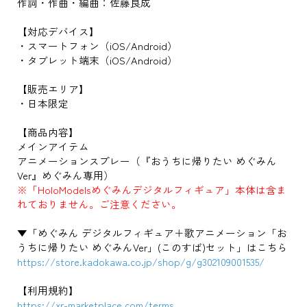
作詞・作曲・編曲：佐藤良成
【対応デバイス】
・スマートフォン（iOS/Android）
・タブレット端末（iOS/Android）
【販売エリア】
・日本限定
【商品内容】
メインアイテム
アニメーションスプレー（『おうちに帰りたい めぐみん
Ver』めぐみん専用）
※「HoloModelsめぐみんデジタルフィギュア」本体は含ま
れておりません。ご注意ください。
▼「めぐみん デジタルフィギュア＋歌アニメーション「お
うちに帰りたい めぐみんVer」(このすば)セット」はこちら
https://store.kadokawa.co.jp/shop/g/g302109001535/
【利用規約】
https://xr-marketplace.com/terms