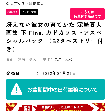
© 丸戸史明・深崎暮人
こちらは
特典付き商品です
冴えない彼女の育てかた 深崎暮人
画集 下 Fine. カドカワストアスペ
シャルパック （B2タペストリー付
き）
著者：
深崎 暮人
原作：
丸戸 史明
発売日
2022年04月28日