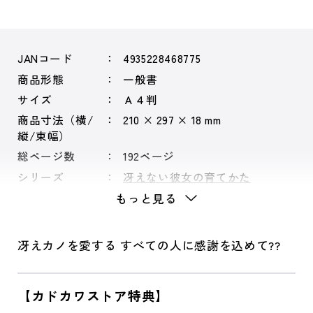
JANコード
4935228468775
商品形態
一般書
サイズ
Ａ４判
商品寸法（横/
210 × 297 × 18 mm
縦/束幅）
総ページ数
192ページ
シリーズ
冴えない彼女の育てかた
もっと見る
冴えカノを愛する すべての人に感謝を込めて??
【カドカワストア特典】