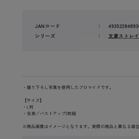
JANコード
49352284893
シリーズ
文豪ストレイド
・撮り下ろし写真を使用したブロマイドです。
【サイズ】
・L判
・全身／バストアップ2枚組
※商品画像はイメージとなります。実際の商品と異なる場