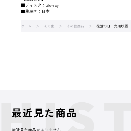
■ディスク：Blu-ray
■生産国：日本
ホーム
その他
その他商品
復活の日 角川映画 THE
最近見た商品
最近見た商品がありません。