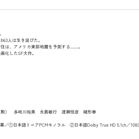
。
863人は生き延びた。
吉住は、アメリカ東部地震を予測する……。
画化したSF大作。
木勲） 多岐川裕美 永島敏行 渡瀬恒彦 緒形拳
①日本語リニアPCMモノラル ②日本語Dolby True HD 5.1ch／1