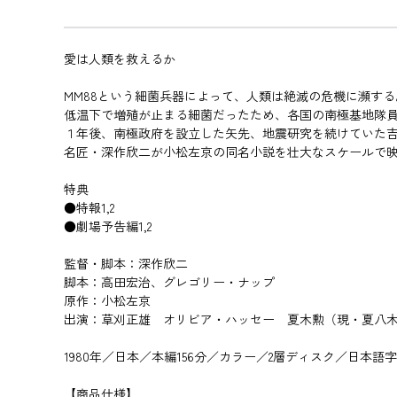
愛は人類を救えるか
MM88という細菌兵器によって、人類は絶滅の危機に瀕する
低温下で増殖が止まる細菌だったため、各国の南極基地隊員
１年後、南極政府を設立した矢先、地震研究を続けていた
名匠・深作欣二が小松左京の同名小説を壮大なスケールで映
特典
●特報1,2
●劇場予告編1,2
監督・脚本：深作欣二
脚本：高田宏治、グレゴリー・ナップ
原作：小松左京
出演：草刈正雄 オリビア・ハッセー 夏木勲（現・夏八
1980年／日本／本編156分／カラー／2層ディスク／日本語字幕／
【商品仕様】