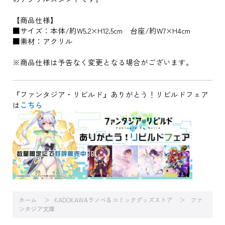
【商品仕様】
■サイズ：本体/約W5.2×H12.5cm 台座/約W7×H4cm
■素材：アクリル
※商品仕様は予告なく変更となる場合がございます。
『ファンタジア・リビルド』ありがとう！リビルドフェア
は
こちら
ホーム
KADOKAWAラノベ＆コミックグッズストア
ファ
ンタジア文庫