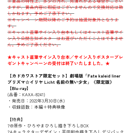
※賞品の特性上、多少の汚れ、角潰れがある場合がござい
ますが、賞品内容に瑕疵はございませんので交換対応は致
しかねます。予めご了承下さい。
※キャンペーン期間以降のご予約は抽選対象外となりま
す。
※キャスト直筆サイン入り台本もしくはキャスト直筆サイ
ン入り公開告知ポスターはお選びいただくことはできませ
ん。予めご了承ください。
★キャスト直筆サイン入り台本／サイン入りポスタープレ
ゼントキャンペーンの受付は終了いたしました。★
【カドカワストア限定セット】劇場版「Fate kaleid liner
プリズマ☆イリヤ Licht 名前の無い少女」《限定版》
【Blu-ray】
(品番：KAXA-8241)
・発売日：2022年3月30日(水)
・収録話数：本編＋特典映像
【特典】
?@原作・ひろやまひろし描き下ろしBOX
?Aキャラクターデザイン・平田和也描き下ろしデジパック