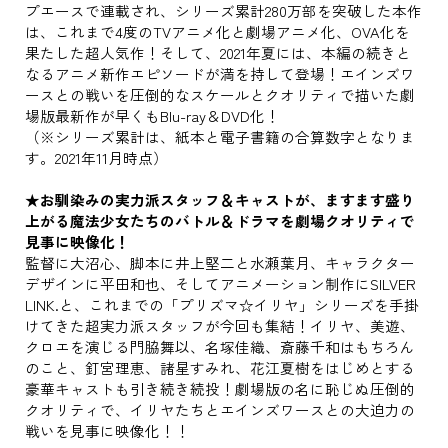
プエースで連載され、シリーズ累計280万部を突破した本作
は、これまで4度のTVアニメ化と劇場アニメ化、OVA化を
果たした超人気作！そして、2021年夏には、本編の続きと
なるアニメ新作エピソードが満を持して登場！エインズワ
ースとの戦いを圧倒的なスケールとクオリティで描いた劇
場版最新作が早くもBlu-ray＆DVD化！
（※シリーズ累計は、紙本と電子書籍の合算数字となりま
す。2021年11月時点）
★お馴染みの実力派スタッフ＆キャストが、ますます盛り
上がる魔法少女たちのバトル＆ドラマを劇場クオリティで
見事に映像化！
監督に大沼心、脚本に井上堅二と水瀬葉月、キャラクター
デザインに平田和也、そしてアニメーション制作にSILVER
LINK.と、これまでの「プリズマ☆イリヤ」シリーズを手掛
けてきた超実力派スタッフが今回も集結！イリヤ、美遊、
クロエを演じる門脇舞以、名塚佳織、斎藤千和はもちろん
のこと、釘宮理恵、諸星すみれ、花江夏樹をはじめとする
豪華キャストも引き続き続投！劇場版の名に恥じぬ圧倒的
クオリティで、イリヤたちとエインズワースとの大迫力の
戦いを見事に映像化！！