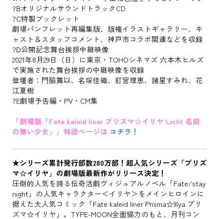
?BオリジナルサウンドトラックCD
?C特製ブックレット
劇場パンフレット再編集版、版権イラストギャラリー、キ
ャスト＆スタッフコメント、神戸市コラボ関連などを収録
?D公開記念舞台挨拶中継映像
2021年8月29日（日）に東京・TOHOシネマズ 六本木ヒルズ
で実施された舞台挨拶の中継映像を収録
登壇者：門脇舞以、名塚佳織、釘宮理恵、諸星すみれ、花
江夏樹
?E劇場予告編・PV・CM集
「劇場版「Fate kaleid liner プリズマ☆イリヤ Licht 名前
の無い少女」」特設ページは
コチラ！
★シリーズ累計発行部数280万部！超人気シリーズ「プリズ
マ☆イリヤ」の劇場版最新作がリリース決定！
圧倒的人気を誇る伝奇活劇ヴィジュアルノベル「Fate/stay
night」の人気キャラクター＜イリヤ＞をメインヒロインに
据えた大人気コミック「Fate kaleid liner Prisma☆Illya プリ
ズマ☆イリヤ」。TYPE-MOON全面協力のもと、月刊コン