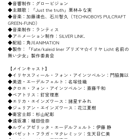
◆音響制作：グロービジョン
◆主題歌：「Just the truth」栗林みな実
◆音楽：加藤達也、石川智久（TECHNOBOYS PULCRAFT
GREEN-FUND）
◆音楽制作：ランティス
◆アニメーション制作：SILVER LINK.
◆配給：角川ANIMATION
◆製作：「Fate/kaleid liner プリズマ☆イリヤ Licht 名前の
無い少女」製作委員会
【メインキャスト】
◆イリヤスフィール・フォン・アインツベルン：門脇舞以
◆美遊・エーデルフェルト：名塚佳織
◆クロエ・フォン・アインツベルン：斎藤千和
◆ベアトリス：釘宮理恵
◆エリカ・エインズワース：諸星すみれ
◆ジュリアン・エインズワース：花江夏樹
◆衛宮士郎：杉山紀彰
◆遠坂凛：植田佳奈
◆ルヴィアゼリッタ・エーデルフェルト：伊藤 静
◆バゼット・フラガ・マクレミッツ：生天目仁美