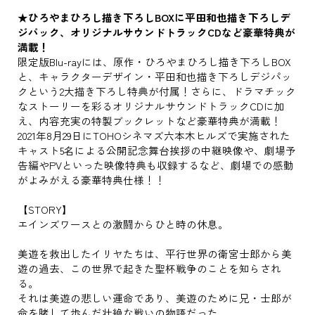
★ひろやまひろし描き下ろしBOXに平田和也描き下ろしデ
ジパック、オリジナルサウンドトラックCDなど豪華特典が
満載！
限定版Blu-rayには、原作・ひろやまひろし描き下ろしBOX
と、キャラクターデザイン・平田和也描き下ろしデジパッ
クという2大描き下ろし特典が付属！さらに、ドラマチック
なストーリーを彩るオリジナルサウンドトラックCDに加
え、内容充実の特製ブックレットなど豪華特典が満載！
2021年8月29日にTOHOシネマズ六本木ヒルズで実施された
キャスト5名による公開記念舞台挨拶の中継映像や、劇場予
告編やPVといった映像特典も収録するなど、劇場での感動
がよみがえる豪華特典仕様！！
【STORY】
エインズワースとの激闘からひと時の休息。
美遊を救出したイリヤたちは、平行世界の衛宮士郎から美
遊の過去、この世界で起きた聖杯戦争のことを知らされ
る。
それは美遊の悲しい運命であり、美遊のために兄・士郎が
命を賭して歩んだ壮絶な戦いの物語だった。