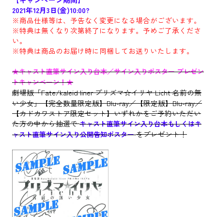
2021年12月3日(金)10:00?
※商品仕様等は、予告なく変更になる場合がございます。
※特典は無くなり次第終了になります。予めご了承くださ
い。
※特典は商品のお届け時に同梱してお送りいたします。
★キャスト直筆サイン入り台本／サイン入りポスター プレゼン
トキャンペーン！★
劇場版「Fate/kaleid liner プリズマ☆イリヤ Licht 名前の無
い少女」【完全数量限定版】Blu-ray／【限定版】Blu-ray／
【カドカワストア限定セット】いずれかをご予約いただい
た方の中から抽選で
キャスト直筆サイン入り台本もしくはキ
をプレゼント！
ャスト直筆サイン入り公開告知ポスター