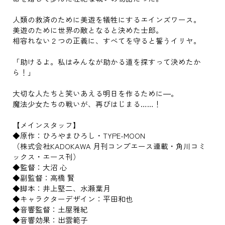
人類の救済のために美遊を犠牲にするエインズワース。
美遊のために世界の敵となると決めた士郎。
相容れない２つの正義に、すべてを守ると誓うイリヤ。
「助けるよ。私はみんなが助かる道を探すって決めたか
ら！」
大切な人たちと笑いあえる明日を作るために―。
魔法少女たちの戦いが、再びはじまる……！
【メインスタッフ】
◆原作：ひろやまひろし・TYPE-MOON
（株式会社KADOKAWA 月刊コンプエース連載・角川コミ
ックス・エース刊）
◆監督：大沼 心
◆副監督：高橋 賢
◆脚本：井上堅二、水瀬葉月
◆キャラクターデザイン：平田和也
◆音響監督：土屋雅紀
◆音響効果：出雲範子