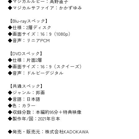
◆マジカルルビー：高野直子
◆マジカルサファイア：かかずゆみ
【Blu-rayスペック】
◆仕様：2層ディスク
◆画面サイズ：16：9（1080p）
◆音声：リニアPCM
【DVDスペック】
◆仕様：片面2層
◆画面サイズ：16：9（スクイーズ）
◆音声：ドルビーデジタル
【共通スペック】
◆ジャンル：邦画
◆言語：日本語
◆色：カラー
◆収録分数：本編約95分＋特典映像
◆製作年/国：2021年日本
◆発売・販売元：株式会社KADOKAWA