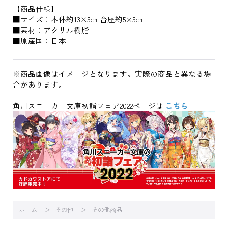
【商品仕様】
■サイズ：本体約13×5㎝ 台座約5×5㎝
■素材：アクリル樹脂
■原産国：日本
※商品画像はイメージとなります。実際の商品と異なる場
合があります。
角川スニーカー文庫初詣フェア2022ページは
こちら
ホーム
その他
その他商品