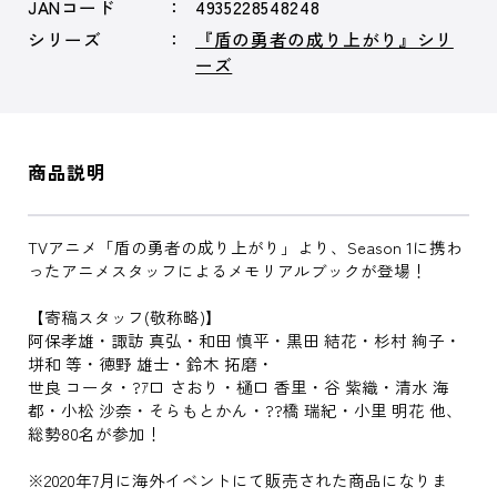
JANコード
4935228548248
シリーズ
『盾の勇者の成り上がり』シリ
ーズ
商品説明
TVアニメ「盾の勇者の成り上がり」より、Season 1に携わ
ったアニメスタッフによるメモリアルブックが登場！
【寄稿スタッフ(敬称略)】
阿保孝雄・諏訪 真弘・和田 慎平・黒田 結花・杉村 絢子・
垪和 等・徳野 雄士・鈴木 拓磨・
世良 コータ・?ｱ口 さおり・樋口 香里・谷 紫織・清水 海
都・小松 沙奈・そらもとかん・??橋 瑞紀・小里 明花 他、
総勢80名が参加！
※2020年7月に海外イベントにて販売された商品になりま