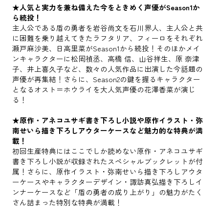
★人気と実力を兼ね備えた今をときめく声優がSeason1か
ら続投！
主人公である盾の勇者を岩谷尚文を石川界人、主人公と共
に困難を乗り越えてきたラフタリア、フィーロをそれぞれ
瀬戸麻沙美、日高里菜がSeason1から続投！そのほかメイ
ンキャラクターに松岡禎丞、高橋 信、山谷祥生、原 奈津
子、井上喜久子など、数々の人気作品に出演した今話題の
声優が再集結！さらに、Season2の鍵を握るキャラクター
となるオスト＝ホウライを大人気声優の花澤香菜が演じ
る！
★原作・アネコユサギ書き下ろし小説や原作イラスト・弥
南せいら描き下ろしアウターケースなど魅力的な特典が満
載！
初回生産特典にはここでしか読めない原作・アネコユサギ
書き下ろし小説が収録されたスペシャルブックレットが付
属！さらに、原作イラスト・弥南せいら描き下ろしアウタ
ーケースやキャラクターデザイン・諏訪真弘描き下ろしイ
ンナーケースなど「盾の勇者の成り上がり」の魅力がたく
さん詰まった特別な特典が満載！