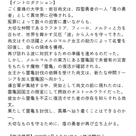
【イントロダクション】
ごく普通の大学生・岩谷尚文は、四聖勇者の一人「盾の勇
者」として異世界に召喚される。
冤罪によって数々の迫害に遭いながらも、
大切な仲間であるラフタリア、フィーロ、メルティと力を
合わせ、世界を脅かす災厄「波」から人々を守ってきた。
尚文はその活躍とメルロマルク女王の助力によって名誉を
回復し、自らの領地を獲得。
再び訪れる波に対抗するための準備を進めるのだった。
しかし、メルロマルクの東方にある霊亀国で未曾有の災害
をもたらす魔物「霊亀」の復活が確認される。
女王から霊亀討伐の依頼を受けた尚文は、新たな仲間リー
シアを加え霊亀国へ向かう。
連合軍が集結する中、突如として尚文の前に現れたのは、
霊亀国国王の側室にして摂政のオスト=ホウライだった。
彼女から霊亀を不正に復活させた者の存在を知らされる尚
文。
果たして霊亀を討伐し、黒幕へ辿り着くことはできるのか
―。
大切なものを守るために、盾の勇者が再び立ち上がる。