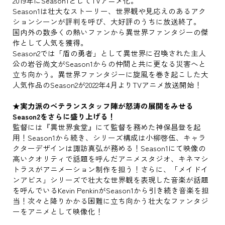
2019年にSeason1としてTVアニメ化。
Season1は壮大なストーリー、世界観や見応えのあるアク
ションシーンが評判を呼び、大好評のうちに放送終了。
国内外の数多くの熱いファンから異世界ファンタジーの傑
作として人気を獲得。
Season2では「盾の勇者」として異世界に召喚された主人
公の岩谷尚文がSeason1からの仲間と共に更なる災害へと
立ち向かう。異世界ファンタジーに旋風を巻き起こした大
人気作品のSeason2が2022年4月よりTVアニメ放送開始！
★実力派のベテランスタッフ陣が怒涛の展開をみせる
Season2をさらに盛り上げる！
監督には『異世界食堂』にて監督を務めた神保昌登を起
用！Season1から続き、シリーズ構成は小柳啓伍、キャラ
クターデザインは諏訪真弘が務める！Season1にて映像の
高いクオリティで話題を呼んだアニメスタジオ、キネマシ
トラスがアニメーション制作を担う！さらに、「メイドイ
ンアビス」シリーズで壮大な世界観を表現した音楽が話題
を呼んでいるKevin PenkinがSeason1から引き続き音楽を担
当！次々と降りかかる困難に立ち向かう壮大なファンタジ
ーをアニメとして映像化！