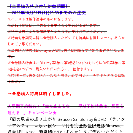
【全巻購入特典付与対象期間】
～2022年10月31日(月)23:59までのご注文
※イラストは製作途中のものになります。
※商品仕様等は、予告なく変更になる場合がございます。
※特典は無くなり次第終了となります。予めご了承ください。
※特典対象期間以降に全巻購入いただいても特典は付属しません。あらか
じめご了承ください。
※全巻購入特典はBlu-ray＆DVD第3巻には同梱せずに別でお送りいたしま
す。
※全巻購入特典は、Blu-ray第1巻～第3巻各1つずつもしくはDVD第1巻～第
3巻を各1つずつご購入いただいた方に、1個付きます。
※第1巻～第3巻をご購入いただく際は、必ず同じメールアドレスをご登録
ください。
→全巻購入特典は終了しました。
★早期予約特典：「立ち止まるな——早期予約特典は、想像を
超える…」キャンペーン★
『盾の勇者の成り上がり Season 2』Blu-ray＆DVD （ラフタ
リア＆フィーロ添い寝シーツ付き完全数量限定版Blu-ray、
通常版Blu-ray、通常版DVDいずれか）をご予約いただくと