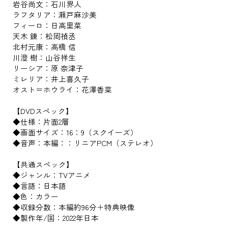
岩谷尚文：石川界人
ラフタリア：瀬戸麻沙美
フィーロ：日高里菜
天木 錬：松岡禎丞
北村元康：高橋 信
川澄 樹：山谷祥生
リーシア：原 奈津子
ミレリア：井上喜久子
オスト＝ホウライ：花澤香菜
【DVDスペック】
◆仕様：片面2層
◆画面サイズ：16：9（スクイーズ）
◆音声：本編：：リニアPCM（ステレオ）
【共通スペック】
◆ジャンル：TVアニメ
◆言語：日本語
◆色：カラー
◆収録分数：本編約96分＋特典映像
◆製作年/国：2022年日本