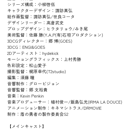
シリーズ構成：小柳啓伍
キャラクターデザイン：諏訪真弘
総作画監督：諏訪真弘/世良コータ
デザインリーダー：高倉武史
プロップデザイン：ヒラタリョウ/みき尾
美術監督：佐藤 勝(Y.A.P(有)石垣プロダクション)
3DCGディレクター：郷 博(GOES)
3DCG：ENGI&GOES
2Dアーティスト：hydekick
モーショングラフィックス：上村秀勝
色彩設定：松山愛子
撮影監督：梶原幸代(T2studio)
編集：須藤 瞳
音響制作：グロービジョン
音響監督：郷 文裕貴
音楽：Kevin Penkin
音楽プロデューサー：植村俊一/飯島弘光(IRMA LA DOUCE)
アニメーション制作：キネマシトラス/DRMOVIE
制作：盾の勇者の製作委員会S2
【メインキャスト】