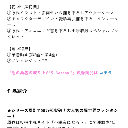
【初回生産特典】
①原作イラスト・弥南せいら描き下ろしアウターケース
②キャラクターデザイン・諏訪真弘描き下ろしインナーケ
ース
③原作・アネコユサギ書き下ろし小説収録スペシャルブッ
クレット
【毎回特典】
①予告動画(第2話〜第4話)
②ノンクレジットOP
『盾の勇者の成り上がり Season 2』映像商品は
コチラ！
作品紹介
★シリーズ累計1100万部突破！大人気の異世界ファンタジ
ー！
原作はWEB小説サイト「小説家になろう」にて連載され、