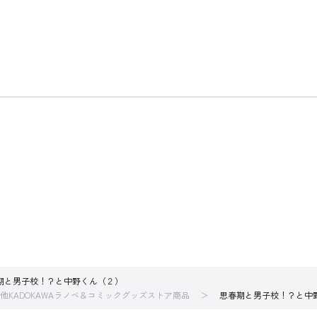
期と男子校！？と中野くん（２）
他KADOKAWAラノベ＆コミックグッズストア商品
思春期と男子校！？と中