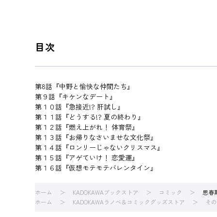
目次
第8話『中野と愉快な仲間たち』
第９話『キケンなデート』
第１０話『急接近!? 肝試し』
第１１話『どうする!? 夏の終わり』
第１２話『燃え上がれ！ 体育祭』
第１３話『お帰りなさいませな文化祭』
第１４話『ロンリーじゃないクリスマス』
第１５話『アゲていけ！ 恋愛運』
第１６話『仮想モテモテバレンタイン』
ホーム
KADOKAWAブックストア
コミック
思春
ホーム
KADOKAWAラノベ＆コミックグッズストア
その