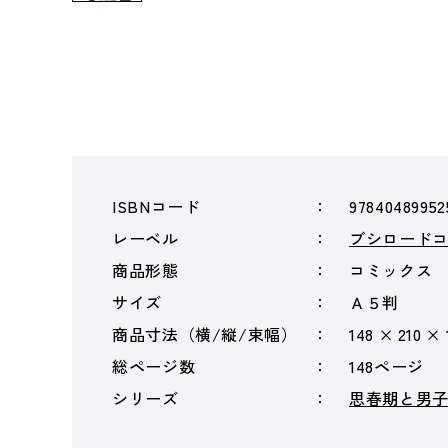
ISBNコード
97840489952
レーベル
ブシロード
商品形態
コミックス
サイズ
Ａ５判
商品寸法（横/縦/束幅）
148 × 210 ×
総ページ数
148ページ
シリーズ
思春期と男