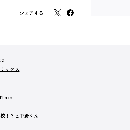
シェアする：
52
コミックス
 11 mm
子校！？と中野くん