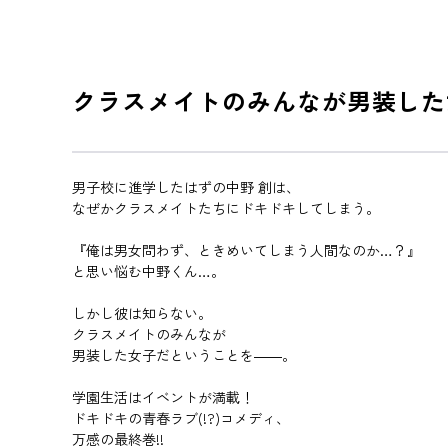
クラスメイトのみんなが男装した女
男子校に進学したはずの中野 創は、
なぜかクラスメイトたちにドキドキしてしまう。
『俺は男女問わず、ときめいてしまう人間なのか…？』
と思い悩む中野くん…。
しかし彼は知らない。
クラスメイトのみんなが
男装した女子だということを――。
学園生活はイベントが満載！
ドキドキの青春ラブ(!?)コメディ、
万感の最終巻!!