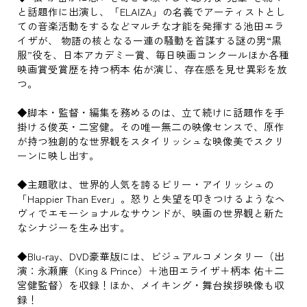
と話題作に出演し、「ELAIZA」の名義でアーティストとし
ての音楽活動をするなどマルチな才能を発揮する池田エラ
イザが、 物語の核となる一連の騒動を首謀する謎の男“黒
服”役を、日本アカデミー賞、毎日映画コンクールほか各種
映画賞受賞歴を持つ柄本 佑が演じ、存在感を見せ異彩を放
つ。
◆脚本・監督・編集を務めるのは、立て続けに話題作を手
掛ける俊英・二宮健。その唯一無二の映像センスで、原作
が持つ独創的な世界観をスタイリッシュな映像美でスクリ
ーンに映し出す。
◆主題歌は、世界的人気を誇るビリー・アイリッシュの
「Happier Than Ever」。怒りと失望を叩きつけるようなヘ
ヴィでエモーショナルなサウンドが、映画の世界観と新た
なシナジーを生み出す。
◆Blu-ray、DVD豪華版には、ビジュアルコメンタリー（出
演：永瀬廉（King & Prince）＋池田エライザ＋柄本 佑＋二
宮健監督）を収録！ほか、メイキング・舞台挨拶映像も収
録！