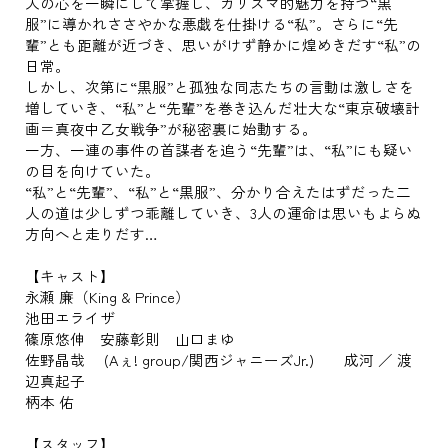
人の心を一瞬にして掌握し、カリスマ的魅力を持つ“黒
服”に導かれささやかな悪戯を仕掛ける“私”。さらに“先
輩”とも距離が近づき、思いがけず静かに煌めきだす“私”の
日常。
しかし、次第に“黒服”と孤独な同志たちの言動は激しさを
増していき、“私”と“先輩”を巻き込んだ壮大な“東京破壊計
画＝真夜中乙女戦争”が秘密裏に始動する。
一方、一連の事件の首謀者を追う“先輩”は、“私”にも疑い
の目を向けていた。
“私”と“先輩”、“私”と“黒服”、分かり合えたはずだった二
人の道は少しずつ乖離していき、3人の運命は思いもよらぬ
方向へと走りだす…
【キャスト】
永瀬 廉（King & Prince）
池田エライザ
篠原悠伸 安藤彰則 山口まゆ
佐野晶哉 (Aぇ! group/関西ジャニーズJr.) 成河 ／ 渡
辺真起子
柄本 佑
【スタッフ】