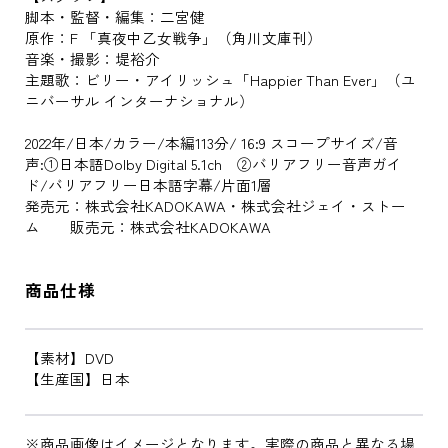
脚本・監督・編集：二宮健
原作：F 「真夜中乙女戦争」（角川文庫刊）
音楽・撮影：堤裕介
主題歌：ビリー・アイリッシュ「Happier Than Ever」（ユ
ニバーサル インターナショナル）
2022年/日本/カラー/本編113分/ 16:9 スコープサイズ/音
声:①日本語Dolby Digital 5.1ch ②バリアフリー音声ガイ
ド/バリアフリー日本語字幕/片面1層
発売元：株式会社KADOKAWA・株式会社ジェイ・ストー
ム 販売元：株式会社KADOKAWA
商品仕様
【素材】DVD
【生産国】日本
※商品画像はイメージとなります。実際の商品と異なる場