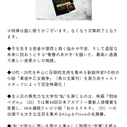
※特典は数に限りがございます。なくなり次第終了となり
ます。
◆今を生きる若者が漠然と抱く悩みや不安、そして退屈な
未来に抗おうとする“青春のあがき”を描いた、最高に過激
で美しい夜更かしの物語。
◆10代・20代を中心に圧倒的支持を集める新鋭作家Fの初の
小説「真夜中乙女戦争」（角川文庫刊）を実力派キャスト
スタッフによって完全映画化！
◆主人公の無気力な大学生“私”を演じるのは、映画『弱虫
ペダル』（20）では第44回日本アカデミー賞新人俳優賞を
受賞し、NHK連続テレビ小説「おかえりモネ」（21）への
出演でも大きな注目を集めるKing & Princeの永瀬廉。
◆“私”が密かに想いを寄せる凛々しく聡明な“先輩”を続々