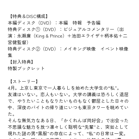
【特典＆DISC構成】
本編ディスク（DVD）：本編 特報 予告編
特典ディスク①（DVD）：ビジュアルコメンタリー（出
演：永瀬廉（King & Prince）＋池田エライザ＋柄本佑＋二
宮健監督）
特典ディスク②（DVD）：メイキング映像 イベント映像
集
【封入特典】
特製ブックレット
【ストーリー】
4月。上京し東京で一人暮らしを始めた大学生の“私”。
友達はいない。恋人もいない。大学の講義は恐ろしく退屈
で、やりたいこともなりたいものもなく鬱屈とした日々の
中、深夜のバイトの帰り道にいつも東京タワーを眺めてい
た。
そんな無気力なある日、「かくれんぼ同好会」で出会った
不思議な魅力を放つ凛々しく聡明な“先輩”と、突如として
現れた謎の男“黒服”の存在によって、“私”の日常は一変。