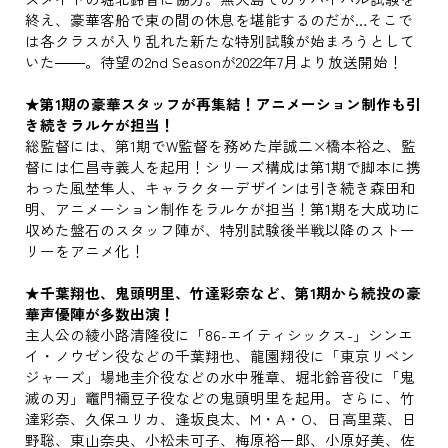
終え、豪華客船で束の間の休息を堪能するのだが…そこで
は各クラスが入り乱れた新たな特別試験が始まろうとして
いた――。待望の2nd Seasonが2022年7月より放送開始！
★第1期の豪華スタッフが再集結！アニメーション制作も引
き続きラルケが担当！
総監督には、第1期でW監督を務めた岸誠二×橋本裕之、監
督には仁昌寺義人を起用！シリーズ構成は第1期で脚本に携
わった風埜隼人、キャラクターデザインは引き続き森田和
明、アニメーション制作をラルケが担当！第1期を大成功に
収めた盤石のスタッフ陣が、特別試験後半戦以降のストー
リーをアニメ化！
★千葉翔也、鬼頭明里、竹達彩奈など、第1期から続投の豪
華声優陣が多数出演！
主人公の綾小路清隆役に「86-エイティシックス-」シンエ
イ・ノウゼン役などの千葉翔也、龍園翔役に「東京リベン
ジャーズ」場地圭介役などの水中雅章、堀北鈴音役に「鬼
滅の刃」竈門禰󠄀豆子役などの鬼頭明里を起用。さらに、竹
達彩奈、久保ユリカ、逢坂良太、M・A・O、日高里菜、日
野聡、東山奈央、小松未可子、梅原裕一郎、小原好美、佐