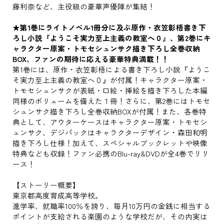
藤利奈など、主役級の豪華声優陣が集結！
★第1巻にライトノベル1冊分に及ぶ原作・衣笠彰梧書き下
ろし小説『ようこそ実力至上主義の教室へ０』、第2巻にキ
ャラクター原案・トモセシュンサク描き下ろし全巻収納
BOX、ファンの期待に応える豪華特典満載！！
第1巻には、原作・衣笠彰梧による書き下ろし小説『ようこ
そ実力至上主義の教室へ０』が付属！キャラクター原案・
トモセシュンサクが表紙・口絵・挿絵を描き下ろした本編
同様のボリュームを備えた１冊！さらに、第2巻にはトモセ
シュンサク描き下ろし全巻収納BOXが付属！また、各巻特
典として、アウターケースはキャラクター原案・トモセシ
ュンサク、デジパックはキャラクターデザイン・森田和明
描き下ろし仕様！加えて、スペシャルブックレットや映像
特典なども収録！ファン必携のBlu-ray&DVDが全4巻でリリ
ース！
【ストーリー概要】
東京都高度育成高等学校。
進学率、就職率100％を誇り、毎月10万円の金銭に相当する
ポイントが支給される楽園のような学校だが、その内実は