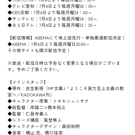
◆テレビ愛知：7月4日より毎週月曜26：05～
◆KBS京都：7月4日より毎週月曜24：00～
◆サンテレビ：7月4日より毎週月曜24：00～
◆ＢＳ日テレ：7月4日より毎週月曜23：30～
【配信情報】ABEMAにて地上波先行・単独最速配信決定！
◆ABEMA：7月4日より毎週月曜日22:00～
その他サイトも順次配信予定！
※放送・配信日時は予告なく変更となる場合がございま
す。予めご了承ください。
【メインスタッフ】
◆原作：衣笠彰梧（MF文庫J「ようこそ実力至上主義の教
室へ／KADOKAWA刊）
◆キャラクター原案：トモセシュンサク
◆総監督：岸誠二×橋本裕之
◆監督：仁昌寺義人
◆シリーズ構成：風埜隼人
◆キャラクターデザイン：森田和明
◆音楽：横山 克、橋口佳奈