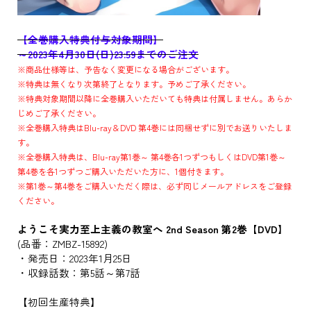
【全巻購入特典付与対象期間】
～2023年4月30日(日)23:59までのご注文
※商品仕様等は、予告なく変更になる場合がございます。
※特典は無くなり次第終了となります。予めご了承ください。
※特典対象期間以降に全巻購入いただいても特典は付属しません。あらか
じめご了承ください。
※全巻購入特典はBlu-ray＆DVD 第4巻には同梱せずに別でお送りいたしま
す。
※全巻購入特典は、Blu-ray第1巻～ 第4巻各1つずつもしくはDVD第1巻～
第4巻を各1つずつご購入いただいた方に、1個付きます。
※第1巻～第4巻をご購入いただく際は、必ず同じメールアドレスをご登録
ください。
ようこそ実力至上主義の教室へ 2nd Season 第2巻【DVD】
(品番：ZMBZ-15892)
・発売日：2023年1月25日
・収録話数：第5話～第7話
【初回生産特典】