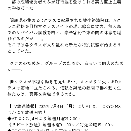
一部の成績優秀者のみが好待遇を受けられる実力至上主義
の学校だった。
問題児の集まるDクラスに配属された綾小路清隆は、Aク
ラス昇格を目指すクラスメイトの堀北鈴音に協力。無人島
でのサバイバル試験を終え、豪華客船で束の間の休息を堪
能するのだが……。
そこでは各クラスが入り乱れた新たな特別試験が始まろう
としていた。
クラスのためか、グループのためか、あるいは個人のため
か――。
他クラスが不穏な動きを見せる中、まとまりに欠けるDク
ラスは窮地に立たされる。信頼と疑念の狭間で揺れ動く生
徒たちは、真実を看破できるのか。
【TV放送情報】2022年7月4日（月）よりAT-X、TOKYO MX
ほかにて放送開始！
◆AT-X：7月4日より毎週月曜21：00～
《リピート放送》毎週水曜9：00～／毎週金曜15：00～
◆TOKYO MX：7月4日より毎週月曜22：30～