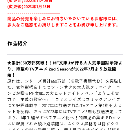
(変更前)2022年11月25日
(変更後)2023年1月25日
--------------------------
商品の発売を楽しみにお待ちいただいているお客様には、
多大なご迷惑をお掛けしますことをお詫び申し上げます。
作品紹介
★累計650万部突破！！MF文庫Jが誇る大人気学園黙示録よ
り、待望のTVアニメ 2nd Seasonが2022年7月より放送開
始！
原作は、シリーズ累計650万部（※電子書籍含む）を突破し
た、衣笠彰梧＆トモセシュンサクの大人気クリエイターコ
ンビが贈るMF文庫Jの大ヒットライトノベル「ようこそ実
力至上主義の教室へ」！コミカライズはコミックアライブ
にて好評連載中！2017年に放送されたTVアニメ第1期も大ヒ
ットを記録、さらに2023年にはTVアニメ3期も放送決定して
おり、1年生編がすべてアニメ化へ！問題児の集まるDクラ
スに配属された綾小路清隆は、Aクラス昇格を目指すクラ
スメイトの堀北鈴音に協力。無人島でのサバイバル試験を