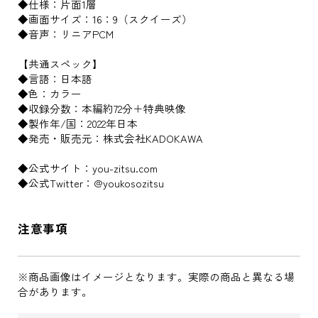
◆仕様：片面1層
◆画面サイズ：16：9（スクイーズ）
◆音声：リニアPCM
【共通スペック】
◆言語：日本語
◆色：カラー
◆収録分数：本編約72分＋特典映像
◆製作年/国：2022年日本
◆発売・販売元：株式会社KADOKAWA
◆公式サイト：you-zitsu.com
◆公式Twitter：@youkosozitsu
注意事項
※商品画像はイメージとなります。実際の商品と異なる場
合があります。