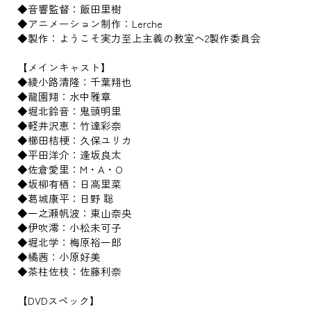
◆音響監督：飯田里樹
◆アニメーション制作：Lerche
◆製作：ようこそ実力至上主義の教室へ2製作委員会
【メインキャスト】
◆綾小路清隆：千葉翔也
◆龍園翔：水中雅章
◆堀北鈴音：鬼頭明里
◆軽井沢恵：竹達彩奈
◆櫛田桔梗：久保ユリカ
◆平田洋介：逢坂良太
◆佐倉愛里：M・A・O
◆坂柳有栖：日高里菜
◆葛城康平：日野 聡
◆一之瀬帆波：東山奈央
◆伊吹澪：小松未可子
◆堀北学：梅原裕一郎
◆橘茜：小原好美
◆茶柱佐枝：佐藤利奈
【DVDスペック】