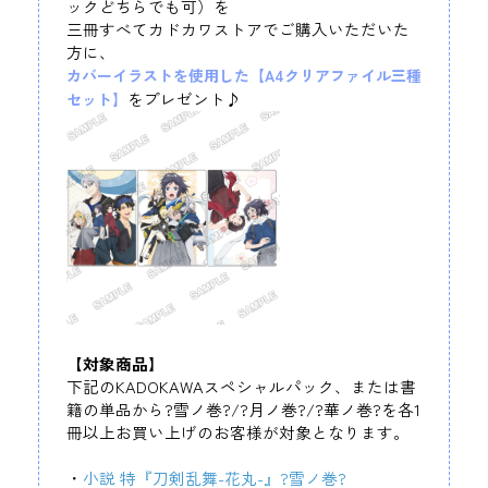
ックどちらでも可）を
三冊すべてカドカワストアでご購入いただいた
方に、
カバーイラストを使用した【A4クリアファイル三種
をプレゼント♪
セット】
【対象商品】
下記のKADOKAWAスペシャルパック、または書
籍の単品から?雪ノ巻?/?月ノ巻?/?華ノ巻?を各1
冊以上お買い上げのお客様が対象となります。
・
小説 特『刀剣乱舞-花丸-』?雪ノ巻?