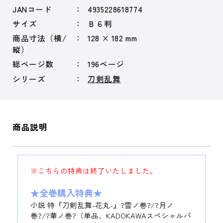
JANコード
4935228618774
サイズ
Ｂ６判
商品寸法（横/
128 × 182 mm
縦）
総ページ数
196ページ
シリーズ
刀剣乱舞
商品説明
※こちらの特典は終了いたしました。
★全巻購入特典★
小説 特『刀剣乱舞-花丸-』?雪ノ巻?/?月ノ
巻?/?華ノ巻?（単品、KADOKAWAスペシャルパ