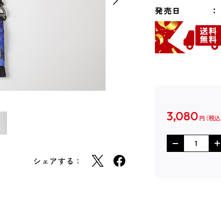
発売日
3,080
円
シェアする：