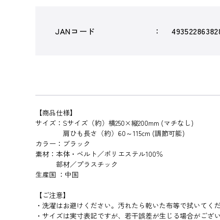
JANコード
49352286382
【商品仕様】
サイズ：Sサイズ（約）横250×縦200mm (マチなし)
肩ひも長さ（約）60～115cm (調節可能)
カラー：ブラック
素材：本体・ベルト／ポリエステル100％
部材／プラスチック
生産国 ：中国
【ご注意】
・洗濯はお避けください。汚れたら乾いた布等で拭いてく
・サイズは実寸表記ですが、若干誤差が生じる場合がござ