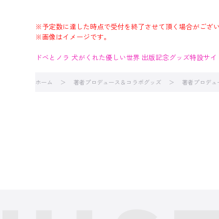
※予定数に達した時点で受付を終了させて頂く場合がござ
※画像はイメージです。
ドベとノラ 犬がくれた優しい世界 出版記念グッズ特設サ
ホーム
著者プロデュース＆コラボグッズ
著者プロデュ