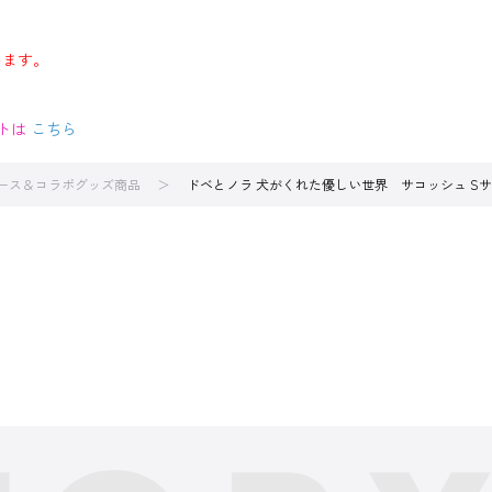
います。
イトは
こちら
ース＆コラボグッズ商品
ドベとノラ 犬がくれた優しい世界 サコッシュ S