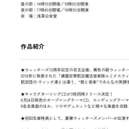
昼の部：14時15分開場／15時00分開演
夜の部：17時45分開場／18時30分開演
会 場：浅草公会堂
作品紹介
★ウィッチーズ10周年記念の目玉企画、異色の新ウィッチ
2018年に発表された「連盟空軍航空魔法音楽隊ルミナスウ
航空団の ウィッチ達とは違う、“歌と音楽”でみんなの笑顔
★キャラクターソングCDが3枚同時リリース決定！
8月24日発売のオープニングテーマCD、エンディングテー
9名全員曲のほか、ソロやデュエットなど様々な楽曲を収録
★初回生産特典として、豪華ウィッチーズメンバーが出演す