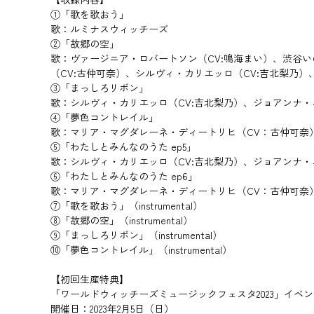
①「歌を歌おう」
歌：ルミナスウィッチーズ
②「故郷の空」
歌：ヴァージニア・ロバートソン（CV:鳴海まい）、渋谷い
（CV:古仲可奈）、シルヴィ・カリエッロ（CV:吉北梨乃
③「まっしろリボン」
歌：シルヴィ・カリエッロ（CV:吉北梨乃）、ジョアンナ・
④「夢色コントレイル」
歌：マリア・マグダレーネ・ディートリヒ（CV：古仲可奈
⑤「わたしとみんなのうた ep5」
歌：シルヴィ・カリエッロ（CV:吉北梨乃）、ジョアンナ・
⑥「わたしとみんなのうた ep6」
歌：マリア・マグダレーネ・ディートリヒ（CV：古仲可奈
⑦「歌を歌おう」（instrumental）
⑧「故郷の空」（instrumental）
⑨「まっしろリボン」（instrumental）
⑩「夢色コントレイル」（instrumental）
【初回生産特典】
「ワールドウィッチーズミュージックフェスタ2023」イベ
開催日：2023年2月5日（日）