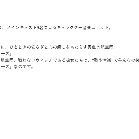
ー
」より、メインキャスト9名によるキャラクター音楽ユニット。
々に、ひとときの安らぎと心の癒しをもたらす異色の航空団。
チーズ」
航空団、戦わないウィッチである彼女たちは、“歌や音楽”でみんなの
チーズ」なのです。
！