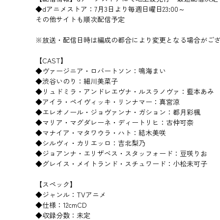
◆dアニメストア：7月3日より毎週日曜日23:00～
その他サイトも順次配信予定
※放送・配信日時は編成の都合により変更となる場合がご
【CAST】
◆ヴァージニア・ロバートソン：鳴海まい
◆渋谷いのり：細川美菜子
◆リュドミラ・アンドレエヴナ・ルスラノヴァ：藍本あみ
◆アイラ・ペイヴィッキ・リンナマー：真宮涼
◆エレオノール・ジョヴァンナ・ガション：都月彩楓
◆マリア・マグダレーネ・ディートリヒ：古仲可奈
◆マナイア・マタワウラ・ハト：結木美咲
◆シルヴィ・カリエッロ：吉北梨乃
◆ジョアンナ・エリザベス・スタッフォード：豆咲りお
◆グレイス・メイトランド・スチュワード：小松未可子
【スペック】
◆ジャンル：TVアニメ
◆仕様：12cmCD
◆収録分数：未定