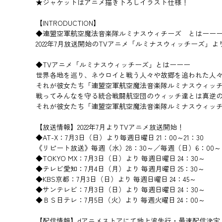
★ジャケットはアニメ描き下ろしイラスト仕様！
【INTRODUCTION】
◆連盟空軍航空魔法音楽隊ルミナスウィチーズ とはーー
2022年7月放送開始のTVアニメ「ルミナスウィッチーズ
◆TVアニメ「ルミナスウィッチーズ」とはーーー
世界各地を巡り、ネウロイと戦う人々や故郷を追われた人
それが彼女たち「連盟空軍航空魔法音楽隊ルミナスウィッ
戦ってみんなを守る統合戦闘航空団のウィッチ達とは真逆の
それが彼女たち「連盟空軍航空魔法音楽隊ルミナスウィッ
【放送情報】2022年7月よりTVアニメ放送開始！
◆AT-X：7月3日（日）より毎週日曜日 21：00～21：30
《リピート放送》毎週（水）28：30～／毎週（日）6：00～
◆TOKYO MX：7月3日（日）より 毎週日曜日 24：30～
◆テレビ愛知：7月4日（月）より 毎週月曜日 25：30～
◆KBS京都：7月3日（日）より 毎週日曜日 24：45～
◆サンテレビ：7月3日（日）より 毎週日曜日 24：30～
◆ＢＳ日テレ：7月5日（火）より 毎週火曜日 24：00～
【配信情報】dアニメストアにて地上波先行・最速配信決定