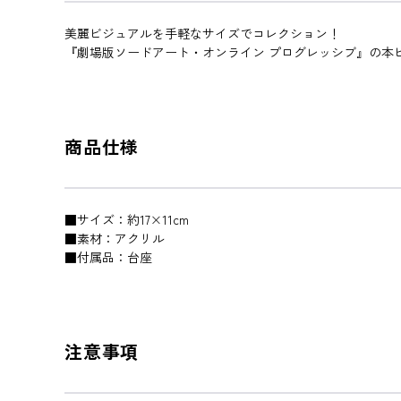
美麗ビジュアルを手軽なサイズでコレクション！
『劇場版ソードアート・オンライン プログレッシブ』の本
商品仕様
■サイズ：約17×11cm
■素材：アクリル
■付属品：台座
注意事項