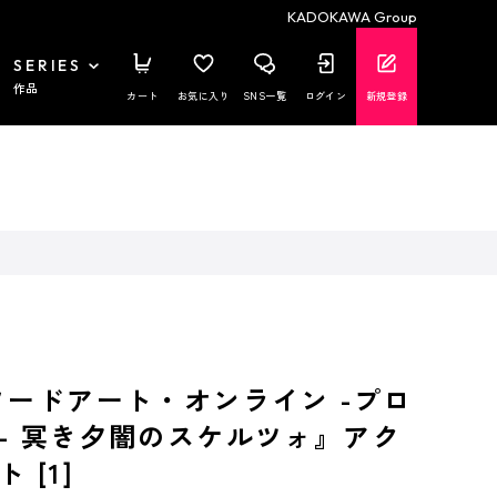
KADOKAWA Group
SERIES
作品
カート
お気に入り
SNS一覧
ログイン
新規登録
ソードアート・オンライン -プロ
- 冥き夕闇のスケルツォ』アク
 [1]