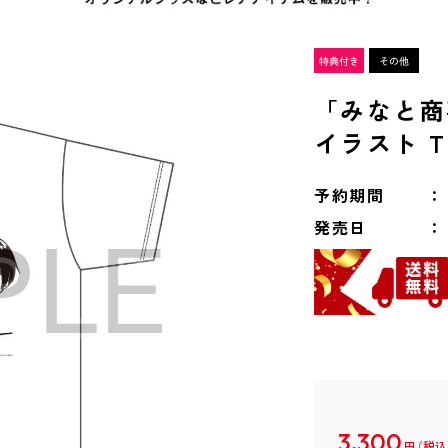
「みなと商
イラスト 
予約期間
発売日
3,300
円