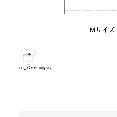
© 缶爪さわ ©椿ゆず