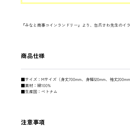
『みなと商事コインランドリー』より、缶爪さわ先生のイラ
商品仕様
■サイズ：Mサイズ（身丈700mm、身幅520mm、袖丈200m
■素材：綿100%
■生産国：ベトナム
注意事項