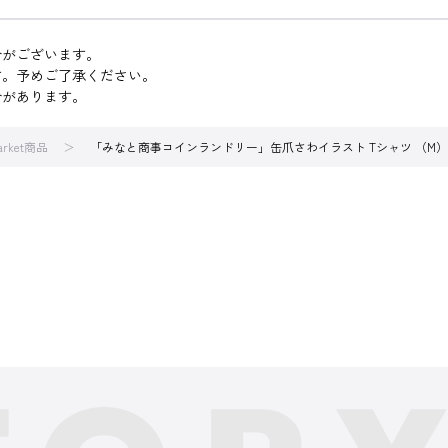
合がございます。
す。予めご了承ください。
合があります。
arket商品
「みなと商事コインランドリー」缶爪さわイラスト Tシャツ （M）