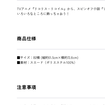
TVアニメ『リコリス・リコイル』から、スピンオフ小説『リコリ
いろいろなところに飾っちゃおう！
商品仕様
■サイズ：B2横 (縦約51.5cm×横約72.8cm)
​■素材：スエード（ポリエステル100%）
注意事項