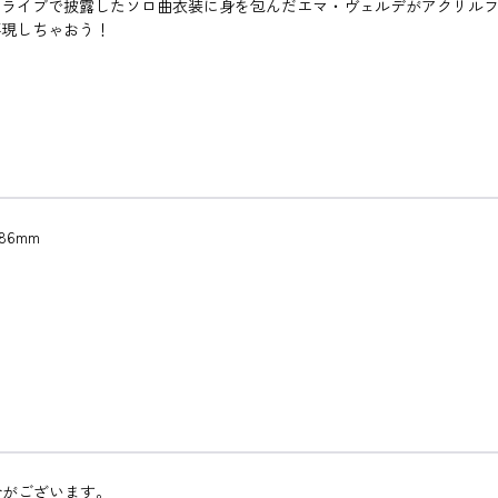
hライブで披露したソロ曲衣装に身を包んだエマ・ヴェルデがアクリル
再現しちゃおう！
86mm
合がございます。