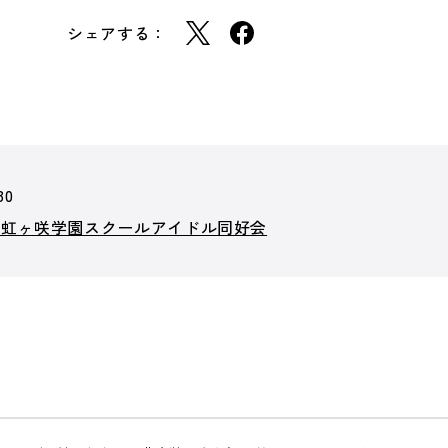
シェアする：
30
！虹ヶ咲学園スクールアイドル同好会