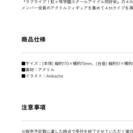
『ラブライブ！虹ヶ咲学園スクールアイドル同好会』の４t
メンバー全員のアクリルフィギュアを集めて４thライブを
商品仕様
■サイズ：(本体) 縦約170×横約70mm、(台座) 縦約57×横約
■素材：アクリル
■イラスト：Anibache
注意事項
※販売予定数に達した時点で受付を終了させていただく場