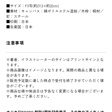
■サイズ：F3号(約27.3×約22cm)
■素材：キャンバス：綿ポリエステル混紡／木枠：桐材／
釘：スチール
■印刷：日本
■生産国：日本
注意事項
※著者、イラストレーターのサインはプリントサインとな
ります。
※商品画像はイメージとなります。実際の商品と異なる場
合があります。
※販売予定数に達した時点で受付を終了させていただく場
合がございます。
※商品仕様や発送日は予告なく変更になる場合がございま
す。予めご了承ください。
カドカワBOOKS 創刊7周年記念商品 その他のアイテムは