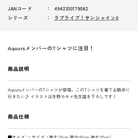
JANコード
4942330179062
シリーズ
ラブライブ！サンシャイン!!
AqoursメンバーのTシャツに注目！
商品説明
AqoursメンバーのTシャツが登場。このTシャツを着てお散歩に
行きたい♪ イラストは冬野カモメ先生描き下ろしです！
商品仕様
■サイズ：Lサイズ（着丈:74cm 肩巾:50cm 袖丈:22cm）