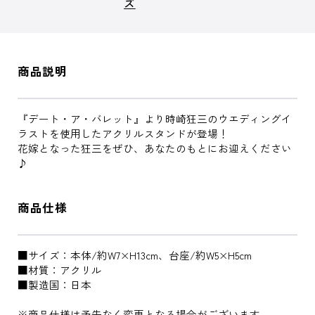
ズ
商品説明
『デート・ア・バレット』より時崎狂三のウエディングイ
ラストを使用したアクリルスタンドが登場！
花嫁となった狂三をぜひ、あなたのもとにお迎えください
♪
商品仕様
■サイズ：本体/約W7×H13cm、台座/約W5×H5cm
■材質：アクリル
■製造国：日本
※商品仕様は予告なく変更となる場合がございます。