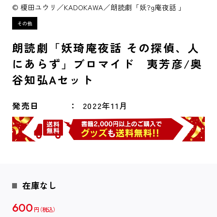
© 榎田ユウリ／KADOKAWA／朗読劇「妖?g庵夜話 」
朗読劇「妖琦庵夜話 その探偵、人
にあらず」ブロマイド 夷芳彦/奥
谷知弘Aセット
発売日
2022年11月
在庫なし
600
円