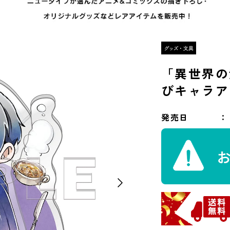
「異世界の
びキャラア
発売日