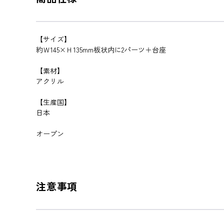
【サイズ】
約Ｗ145×Ｈ135mm板状内に2パーツ＋台座
【素材】
アクリル
【生産国】
日本
オープン
注意事項