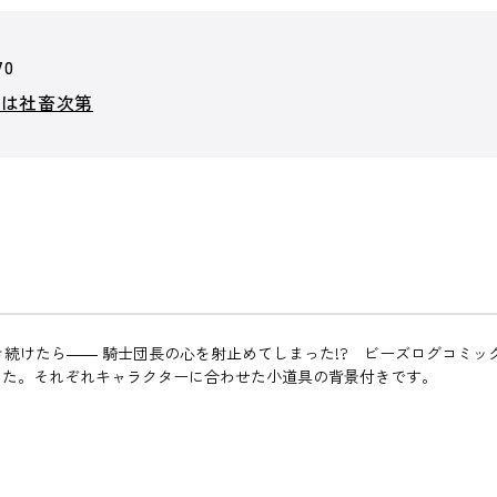
70
汰は社畜次第
き続けたら―― 騎士団長の心を射止めてしまった!? ビーズログコミッ
した。それぞれキャラクターに合わせた小道具の背景付きです。