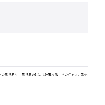
クの異世界BL「異世界の沙汰は社畜次第」初のグッズ。采先