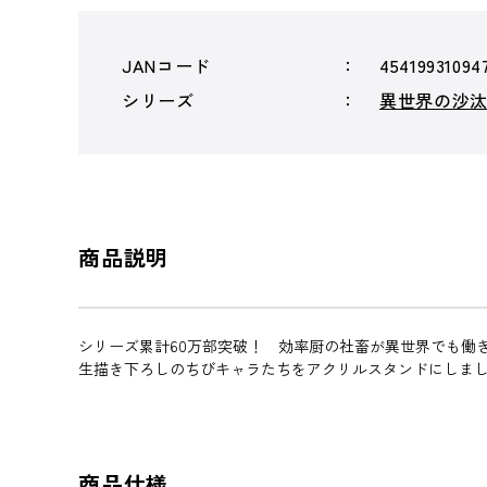
JANコード
45419931094
シリーズ
異世界の沙
商品説明
シリーズ累計60万部突破！ 効率厨の社畜が異世界でも働
生描き下ろしのちびキャラたちをアクリルスタンドにしま
商品仕様