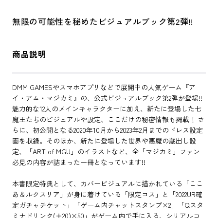
無限の可能性を秘めたビジュアルブック第2弾!!
商品説明
DMM GAMESやスマホアプリなどで展開中の人気ゲーム『ア
イ・アム・マジカミ』の、公式ビジュアルブック第2弾が登場!!
魅力的な12人のメインキャラクターに加え、新たに登場した七
魔王たちのビジュアルや設定、ここだけの秘密情報も掲載！ さ
らに、初公開となる2020年10月から2023年2月までのドレス設定
画を収録。そのほか、新たに登場した世界や悪魔の蔵出し設
定、「ART of MGU」のイラストなど、全「マジカミ」ファン
必見の内容が詰まった一冊となっています!!
本書限定特典として、カバービジュアルに描かれている「ここ
あ＆ルクスリア」が身に着けている「限定コス」と「2022UR確
定ガチャチケット」「ゲーム内チャットスタンプ×2」「Qスタ
ミナドリンク(＋20)×50」がゲーム内で手に入る、シリアルコ