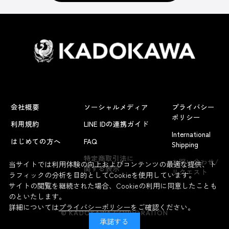
会社概要
ソーシャルメディア
プライバシー
ポリシー
利用規約
LINE IDの連携ガイド
International
はじめての方へ
FAQ
Shipping
よくあるお問い合わせ
特定商取引法に
お問い合わせ/
当サイトでは利用体験の向上およびコンテンツの最適な提供、ト
関する表示
リクエスト
ラフィックの分析を目的としてCookieを使用しています。
サイトの閲覧を継続された場合、Cookieの利用に同意したことも
のといたします。
詳細については
プライバシーポリシー
をご確認ください。
© KADOKAWA CORPORATION
承諾する