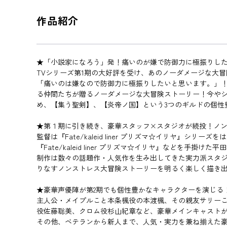
作品紹介
★「小説家になろう」発！痛いのが嫌で防御力に極振りし
TVシリーズ第1期の大好評を受け、あのノーダメージな大冒
「痛いのは嫌なので防御力に極振りしたいと思います。」！VR
る仲間たちが贈るノーダメージな大冒険ストーリー！今やシ
め、【集う聖剣】、【炎帝ノ国】という3つのギルドの個性豊
★第１期に引き続き、豪華スタッフ×スタジオが続投！ノ
監督は『Fate/kaleid liner プリズマ☆イリヤ
『Fate/kaleid liner プリズマ☆イリヤ』などを
制作は数々の話題作・人気作を生み出してきた実力派スタジオ
りなすノンストレス大冒険ストーリーを明るく楽しく描き
★豪華声優陣が第2期でも個性豊かなキャラクターを演じる
主人公・メイプルこと本条楓役の本渡楓、その親友サリー
役佐藤聡美、クロム役杉山紀章など、豪華メインキャスト
その他、ベテランから新人まで、人気・実力を兼ね揃えた