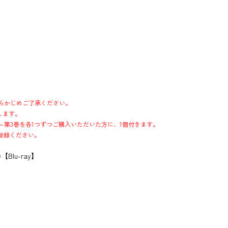
らかじめご了承ください。
します。
1巻～第3巻を各1つずつご購入いただいた方に、1個付きます。
登録ください。
lu-ray】