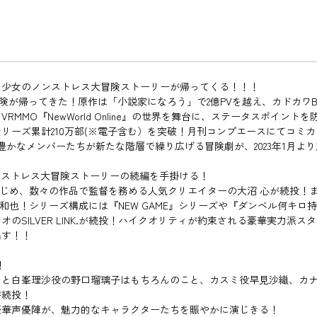
た少女のノンストレス大冒険ストーリーが帰ってくる！！！
険が帰ってきた！原作は「小説家になろう」で2億PVを越え、カドカワ
MMO『NewWorld Online』の世界を舞台に、ステータスポイ
リーズ累計210万部(※電子含む）を突破！月刊コンプエースにてコミ
かなメンバーたちが新たな階層で繰り広げる冒険劇が、2023年1月よ
ンストレス大冒険ストーリーの続編を手掛ける！
』シリーズをはじめ、数々の作品で監督を務める人気クリエイターの大沼 心が
手掛けた平田和也！シリーズ構成には『NEW GAME』シリーズや『ダンベ
のSILVER LINK.が続投！ハイクオリティが約束される豪華実力派
出す！！
！
こと白峯理沙役の野口瑠璃子はもちろんのこと、カスミ役早見沙織、カ
が続投！
豪華声優陣が、魅力的なキャラクターたちを賑やかに演じきる！