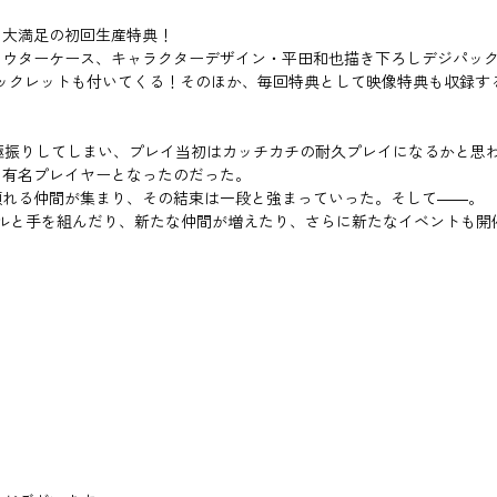
、大満足の初回生産特典！
アウターケース、キャラクターデザイン・平田和也描き下ろしデジパッ
ックレットも付いてくる！そのほか、毎回特典として映像特典も収録す
ル。防御力に極振りしてしまい、プレイ当初はカッチカチの耐久プレイになる
る有名プレイヤーとなったのだった。
頼れる仲間が集まり、その結束は一段と強まっていった。そして――。
てのライバルと手を組んだり、新たな仲間が増えたり、さらに新たなイベント