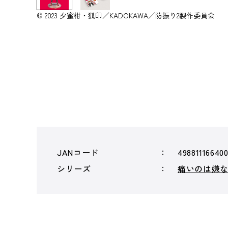
© 2023 夕蜜柑・狐印／KADOKAWA／防振り2製作委員会
JANコード
49881116640
シリーズ
痛いのは嫌