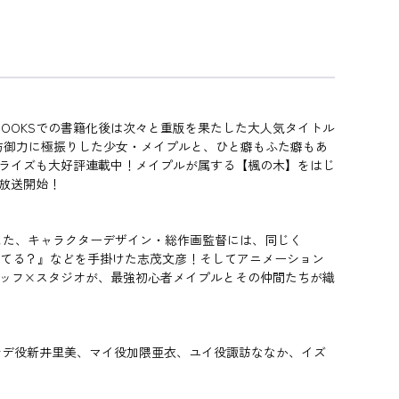
BOOKSでの書籍化後は次々と重版を果たした大人気タイトル
ントを防御力に極振りした少女・メイプルと、ひと癖もふた癖もあ
カライズも大好評連載中！メイプルが属する【楓の木】をはじ
り放送開始！
続投！また、キャラクターデザイン・総作画監督には、同じく
ル何キロ持てる？』などを手掛けた志茂文彦！そしてアニメーション
スタッフ×スタジオが、最強初心者メイプルとその仲間たちが織
ナデ役新井里美、マイ役加隈亜衣、ユイ役諏訪ななか、イズ