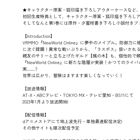
★キャラクター原案・狐印描き下ろしアウターケースなど
初回生産特典として、キャラクター原案・狐印描き下ろし
そしてなんと第1巻には原作・夕蜜柑書き下ろし小説付きブ
【Introduction】
VRMMO『NewWorld Online』に夢中のメイプ
に次ぐ蹂躙！異常な戦いぶりから、「ラスボス」扱いされ
親友のサリーと立ち上げたギルド【楓の木】も、個性的で
『NewWorld Online』に新たな階層が実装！かつ
実……?
世界は広がり、冒険はますます楽しくなっていく！
【放送情報】
AT-X・ABCテレビ・TOKYO MX・テレビ愛知・BS11にて
2023年1月より放送開始!
【配信情報】
dアニメストアにて地上波先行・単独最速配信決定!
その他サイトも順次配信予定