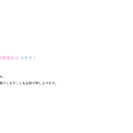
映像商品は
コチラ！
す。
掛けしますことをお詫び申し上げます。