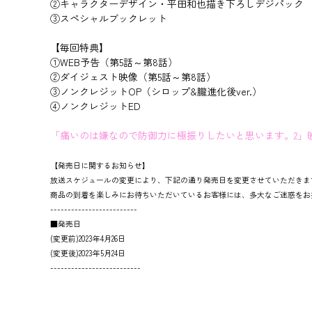
②キャラクターデザイン・平田和也描き下ろしデジパック
③スペシャルブックレット
【毎回特典】
①WEB予告（第5話～第8話）
②ダイジェスト映像（第5話～第8話）
③ノンクレジットOP（シロップ&朧進化後ver.）
④ノンクレジットED
「痛いのは嫌なので防御力に極振りしたいと思います。2」
【発売日に関するお知らせ】
放送スケジュールの変更により、下記の通り発売日を変更させていただきま
商品の到着を楽しみにお待ちいただいているお客様には、多大なご迷惑をお
-------------------------
■発売日
(変更前)2023年4月26日
(変更後)2023年5月24日
--------------------------