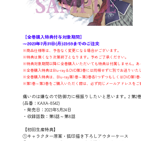
【全巻購入特典付与対象期間】
～2023年7月31日(月)23:59までのご注文
※商品仕様等は、予告なく変更になる場合がございます。
※特典は無くなり次第終了となります。予めご了承ください。
※特典対象期間以降に全巻購入いただいても特典は付属しません。あ
※全巻購入特典はBlu-ray＆DVD第3巻には同梱せずに別でお送りいた
※全巻購入特典は、Blu-ray第1巻～第3巻各1つずつもしくはDVD第
※第1巻～第3巻をご購入いただく際は、必ず同じメールアドレスをご
痛いのは嫌なので防御力に極振りしたいと思います。2 第2巻【B
(品番：KAXA-8542)
・発売日：2023年5月24日
・収録話数：第5話～第8話
【初回生産特典】
①キャラクター原案・狐印描き下ろしアウターケース