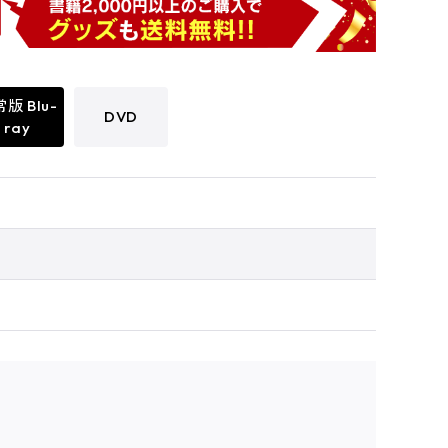
版 Blu-
DVD
ray