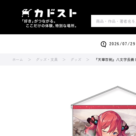
2026/0
ホーム
グッズ・文具
グッズ
『天華百剣』八文字長義 