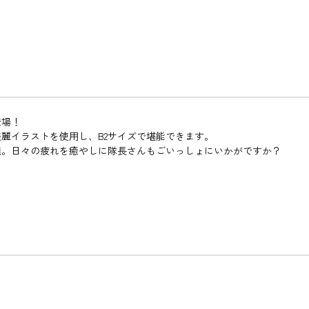
登場！
麗イラストを使用し、B2サイズで堪能できます。
義。日々の疲れを癒やしに隊長さんもごいっしょにいかがですか？