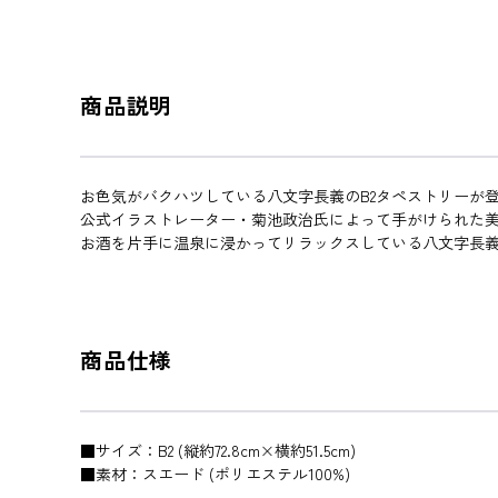
商品説明
お色気がバクハツしている八文字長義のB2タペストリーが
公式イラストレーター・菊池政治氏によって手がけられた美
お酒を片手に温泉に浸かってリラックスしている八文字長
商品仕様
■サイズ：B2 (縦約72.8cm×横約51.5cm)
■素材：スエード (ポリエステル100%)