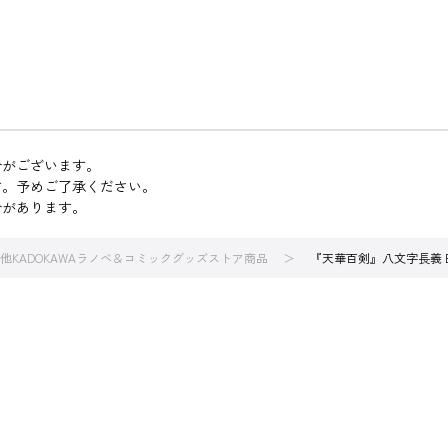
合がございます。
す。予めご了承ください。
合があります。
他KADOKAWAラノベ＆コミックグッズストア商品
『天華百剣』八文字長義 