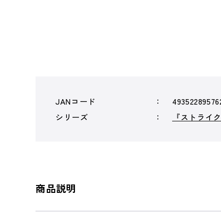
JANコード
49352289576
シリーズ
『ストライ
商品説明