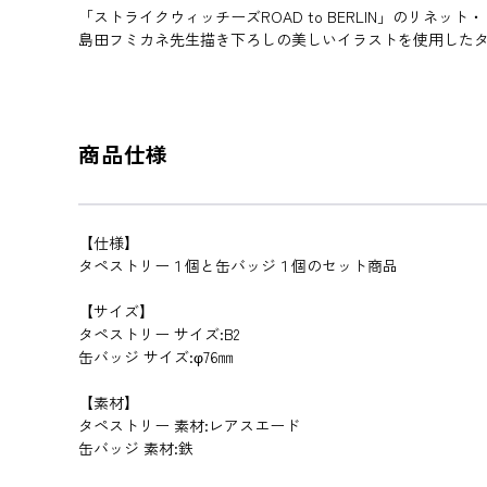
「ストライクウィッチーズROAD to BERLIN」のリ
島田フミカネ先生描き下ろしの美しいイラストを使用した
商品仕様
【仕様】
タペストリー１個と缶バッジ１個のセット商品
【サイズ】
タペストリー サイズ:B2
缶バッジ サイズ:φ76㎜
【素材】
タペストリー 素材:レアスエード
缶バッジ 素材:鉄