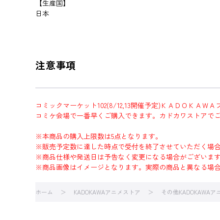
【生産国】
日本
注意事項
コミックマーケット102(8/12,13開催予定)ＫＡＤＯＫＡ
コミケ会場で一番早くご購入できます。カドカワストアで
※本商品の購入上限数は5点となります。
※販売予定数に達した時点で受付を終了させていただく場
※商品仕様や発送日は予告なく変更になる場合がございま
※商品画像はイメージとなります。実際の商品と異なる場
ホーム
KADOKAWAアニメストア
その他KADOKAWA