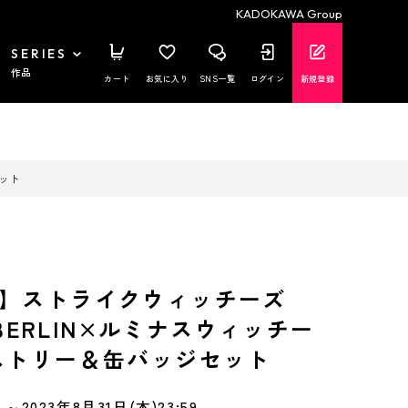
KADOKAWA Group
SERIES
作品
カート
お気に入り
SNS一覧
ログイン
新規登録
セット
】ストライクウィッチーズ
o BERLIN×ルミナスウィッチー
ストリー＆缶バッジセット
～2023年8月31日(木)23:59