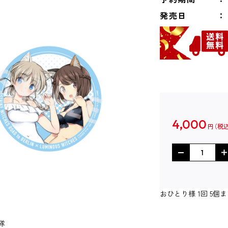
発売日
4,000
円
おひとり様 1回 5
隊