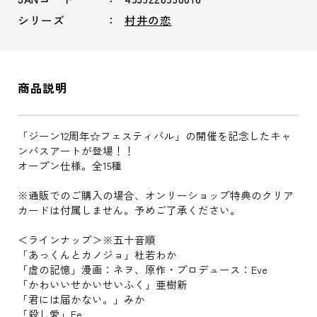
シリーズ
村井の恋
商品説明
「ジーン12周年☆フェスティバル」の開催を記念したキャ
ンバスアートが登場！！
オープン仕様。全15種
※通販でのご購入の場合、オンリーショップ特典のクリア
カードは付属しません。予めご了承ください。
＜ラインナップ＞※五十音順
「あっくんとカノジョ」杜若わか
「虚の記憶」漫画：ネヲ、原作・プロデュース：Eve
「かわいいせかいせいふく」亜樹新
「君には届かない。」みか
「殺し愛」Fe