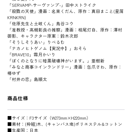
「SERVAMP-サーヴァンプ-」田中ストライク
「殺戮の天使」漫画：名束くだん、原作：真田まこと(星屑
KRNKRN)
「佐原先生と土岐くん」鳥谷コウ
「准教授・高槻彰良の推察」漫画：相尾灯自、原作：澤村
御影、キャラクター原案：鈴木次郎
「そうしそうあい」りべるむ
「ナカノヒトゲノム【実況中】」おそら
「BRAVE10」霜月かいり
「ぼくのとなりに暗黒破壊神がいます。」亜樹新
「みなと商事コインランドリー」漫画：缶爪さわ、原作：
椿ゆず
「村井の恋」島順太
商品仕様
■サイズ：F3サイズ（W273mm×H220mm）
■素材：(枠組)木、(キャンバス地)ポリエステル&コットン
■生産国：日本