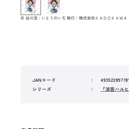
© 谷川流・いとうのいぢ 発行：株式会社ＫＡＤＯＫＡＷＡ
JANコード
49352289778
シリーズ
『涼宮ハル