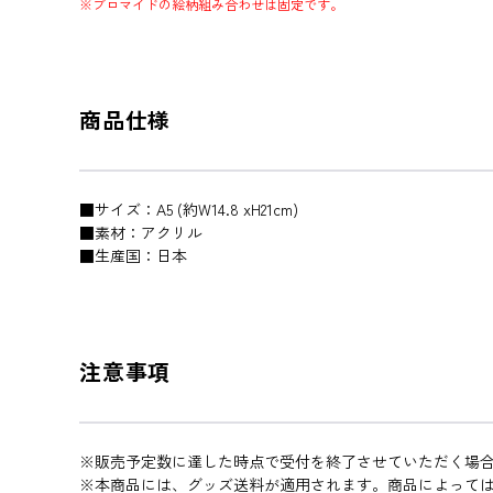
※ブロマイドの絵柄組み合わせは固定です。
商品仕様
■サイズ：A5 (約W14.8 xH21cm)
■素材：アクリル
■生産国：日本
注意事項
※販売予定数に達した時点で受付を終了させていただく場
※本商品には、グッズ送料が適用されます。商品によって