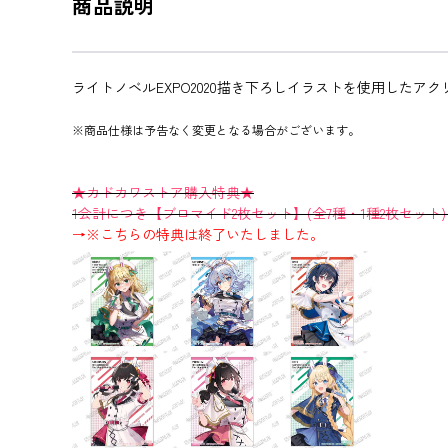
商品説明
ライトノベルEXPO2020描き下ろしイラストを使用したア
※商品仕様は予告なく変更となる場合がございます。
★カドカワストア購入特典★
1会計につき【ブロマイド2枚セット】(全7種・1種2枚セット
→※こちらの特典は終了いたしました。